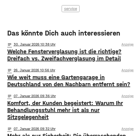
service
Das könnte Dich auch interessieren
notes
30
. Januar 2026 10:38
Anzeige
Welche Fensterverglasung ist die richtige?
Dreifach vs. Zweifachverglasung im Detail
notes
26
. Januar 2026 10:56
Anzeige
Wie weit muss eine Gartengarage in
Deutschland von den Nachbarn entfernt sein?
notes
07
. Januar 2026 09:36
Anzeige
Komfort, der Kunden begeistert: Warum Ihr
Behandlungsstuhl mehr ist als nur
Sitzgelegenheit
notes
07
. Januar 2026 09:32
Anzeige
Mehr als nur Sicherheit: Die überraschenden