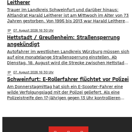
aus der Bevölkerung. Lukas Schenk könnte
Leitherer
Trauer im Landkreis Schweinfurt und darüber hinaus:
Altlandrat Harald Leitherer ist am Mittwoch im Alter von 73
Jahren gestorben. Von 1995 bis 2013 war Harald Leitherer
18 Jahre lang Landrat in Schweinfurt. In seiner Amtszeit
notes
07
. August 2026 16:30
wurde das Kreisstraßennetz ausgebaut, aber auch ein
Hettstadt / Greußenheim: Straßensperrung
flächendeckendes Radwegenetz mit einer Länge von über
1.000 Kilometern geschaffen. Außerdem führte der
angekündigt
Autofahrer im westlichen Landkreis Würzburg müssen sich
auf eine monatelange Straßensperrung einstellen. Ab
Dienstag, 18. August wird die Strecke zwischen Hettstadt
und Greußenheim komplett gesperrt. Das kündigt das
notes
07
. August 2026 16:30
Staatliche Bauamt an. Die Fahrbahn muss erneuert
Schweinfurt: E-Rollerfahrer flüchtet vor Polizei
werden, sie weist Verdrückungen, Abbrüche, Risse und
gebrochene Fahrbahnränder auf. Auch die Entwässerung
Am Donnerstagmittag hat sich ein E-Scooter-Fahrer eine
muss erneuert werden. Die Arbeiten seien unter
wilde Verfolgungsjagd mit der Polizei geliefert. Als eine
Polizeistreife den 17-jährigen gegen 13 Uhr kontrollieren
wollte, ergriff er die Flucht. Mit überhöhter
Geschwindigkeit fuhr er in Richtung B286. Als in die Polizei
stoppen wollte rammte er den Streifenwagen, stürzte und
setzte anschließend seine Flucht fort, wobei er einen