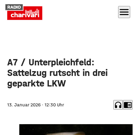
menu
A7 / Unterpleichfeld:
Sattelzug rutscht in drei
geparkte LKW
headphones
chrome_reader_mode
13. Januar 2026
· 12:30 Uhr