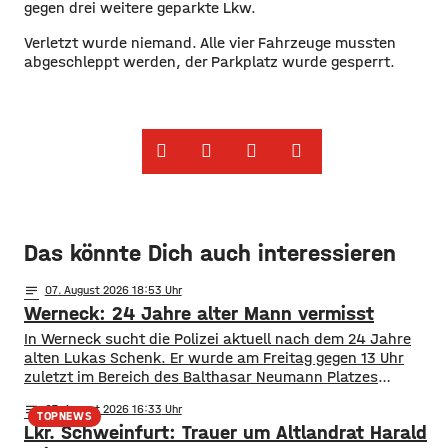
gegen drei weitere geparkte Lkw.
Verletzt wurde niemand. Alle vier Fahrzeuge mussten
abgeschleppt werden, der Parkplatz wurde gesperrt.
Das könnte Dich auch interessieren
notes
07
. August 2026 18:53
Werneck: 24 Jahre alter Mann vermisst
In Werneck sucht die Polizei aktuell nach dem 24 Jahre
alten Lukas Schenk. Er wurde am Freitag gegen 13 Uhr
zuletzt im Bereich des Balthasar Neumann Platzes
gesehen, seitdem fehlt von ihm jede Spur.
notes
07
. August 2026 16:33
Suchmaßnahmen der Polizei sind bislang ohne Erfolg
TOPNEWS
Lkr. Schweinfurt: Trauer um Altlandrat Harald
geblieben. Deswegen bitten die Ermittler jetzt um Hinweise