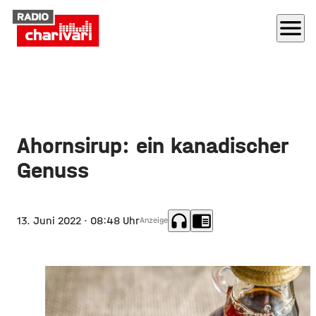
menu
Ahornsirup: ein kanadischer
Genuss
headphones
chrome_reader_mode
13. Juni 2022
· 08:48 Uhr
Anzeige