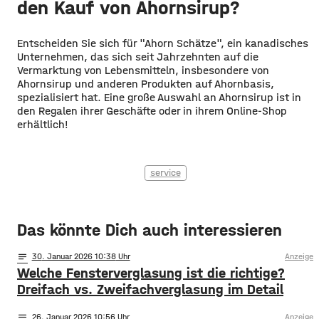
den Kauf von Ahornsirup?
Entscheiden Sie sich für "Ahorn Schätze", ein kanadisches
Unternehmen, das sich seit Jahrzehnten auf die
Vermarktung von Lebensmitteln, insbesondere von
Ahornsirup und anderen Produkten auf Ahornbasis,
spezialisiert hat. Eine große Auswahl an Ahornsirup ist in
den Regalen ihrer Geschäfte oder in ihrem Online-Shop
erhältlich!
service
Das könnte Dich auch interessieren
notes
30
. Januar 2026 10:38
Anzeige
Welche Fensterverglasung ist die richtige?
Dreifach vs. Zweifachverglasung im Detail
notes
26
. Januar 2026 10:56
Anzeige