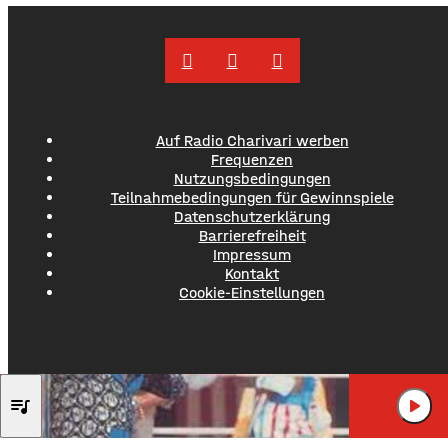
zweite Vollsperrung ist für die Nacht
Auf Radio Charivari werben
Frequenzen
Nutzungsbedingungen
Teilnahmebedingungen für Gewinnspiele
Datenschutzerklärung
Barrierefreiheit
Impressum
Kontakt
Cookie-Einstellungen
JAMES BROWN
queue_music
play_arrow
LIVING IN AM