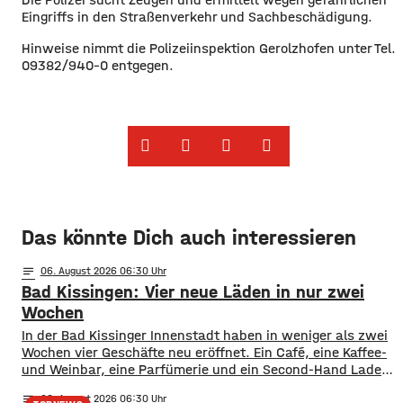
Eingriffs in den Straßenverkehr und Sachbeschädigung.
Hinweise nimmt die Polizeiinspektion Gerolzhofen unter Tel.
09382/940-0 entgegen.
Das könnte Dich auch interessieren
notes
06
. August 2026 06:30
Bad Kissingen: Vier neue Läden in nur zwei
Wochen
In der Bad Kissinger Innenstadt haben in weniger als zwei
Wochen vier Geschäfte neu eröffnet. Ein Café, eine Kaffee-
und Weinbar, eine Parfümerie und ein Second-Hand Laden
der Caritas erweitern jetzt das Angebot im Stadtzentrum.
notes
06
. August 2026 06:30