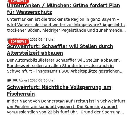
Kissingens Oberbürgermeister Dirk Vogel und der
TOPNEWS
Unterfranken / München: Grüne fordert Plan
Wirtschaftsförderer der Stadt Sebastian Bünner sehen
damit ihr Engagement und den aktuellen Kurs der
für Wasserschutz
​​Unterfranken ist die trockenste Region in ganz Bayern –
wird Wasser hier bald weiter zur Mangelware? Angesichts
trockener Böden, niedriger Pegelstände und zunehmender
Hitze schlagen die Grünen im Bayerischen Landtag Alarm.
notes
06
. August 2026 05:49
​Mit einem neuen Antrag fordern sie einen 10-Punkte-
TOPNEWS
Schweinfurt: Schaeffler will Stellen durch
Wasser-Notfallplan für Bayern. ​Die Grünen-Fraktion hat
dabei kurzfristige und langfristige Maßnahmen im Petto.
Altersteilzeit abbauen
So sollen unter anderem
Der Automobilzulieferer Schaeffler will Stellen abbauen.
Bundesweit sollen an allen Standorten – also auch in
Schweinfurt – insgesamt 1.300 Arbeitsplätze gestrichen
werden. Das soll über Altersteilzeitregelungen passieren.
notes
06
. August 2026 05:30
Beschäftigte der Jahrgänge 1971 und älter können
Schweinfurt: Nächtliche Vollsperrung am
Angebote zur Altersteilzeit nutzen. Laut dem Konzern ist
das Interesse daran groß. Hintergrund sind ein schwieriges
Fischerrain
Marktumfeld und sinkende Umsätze im
In der Nacht von Donnerstag auf Freitag ist in Schweinfurt
der Fischerrain komplett gesperrt. Die Sperrung dauert
voraussichtlich von 22 bis fünf Uhr. Grund der Sperrung
sind Arbeiten am städtischen Fernwärmenetz. Aktuell ist
die Straße aufgrund der Bauarbeiten sowieso nur einspurig
befahrbar. Der Verkehr wird mit einer Ampel geregelt. Eine