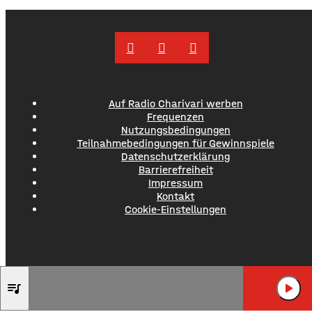
Jetzt aber färben sich die Trauben optisch sichtbar rot. Im
Auf Radio Charivari werben
Frequenzen
Nutzungsbedingungen
Teilnahmebedingungen für Gewinnspiele
Datenschutzerklärung
Barrierefreiheit
Impressum
Kontakt
Cookie-Einstellungen
BRUCE SPRINGST
queue_music
play_arrow
HUNGRY HEA