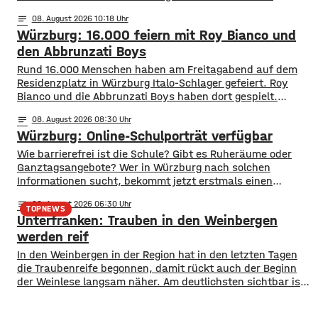
breiteten sich, laut Feuerwehr, rasend schnell auf eine
notes
08
. August 2026 10:18
Fläche von mehreren hundert Quadratmetern aus. Auch
Würzburg: 16.000 feiern mit Roy Bianco und
vier Bäume standen in Flammen. Zudem kamen die
Flammen auch einer Kleingartenanlage und fünf
den Abbrunzati Boys
Wohnhäusern immer näher. Den Feuerwehren
Rund 16.000 Menschen haben am Freitagabend auf dem
Residenzplatz in Würzburg Italo-Schlager gefeiert. Roy
Bianco und die Abbrunzati Boys haben dort gespielt.
Gefeiert wurde vor allem der große Hit „Bella Napoli“. Auch
notes
08
. August 2026 08:30
abseits des Konzertgeländes verfolgten viele Zaungäste bei
Würzburg: Online-Schulporträt verfügbar
Picknick-Stimmung in den Straßen die Songs. Hier gibt es
Bilder vom Konzert Die Konzertreihe vor dem
​​Wie barrierefrei ist die Schule? Gibt es Ruheräume oder
Ganztagsangebote? Wer in Würzburg nach solchen
Informationen sucht, bekommt jetzt erstmals einen
zentralen Überblick. ​Wie die Stadt mitgeteilt hat, wurden
notes
08
. August 2026 06:30
im Open-Data-Portal neue digitale
TOPNEWS
Unterfranken: Trauben in den Weinbergen
Schulporträts veröffentlicht. Dort werden alle 35 Schulen
in städtischer Trägerschaft mit einer Vielzahl von Daten
werden reif
vorgestellt und miteinander vergleichbar gemacht. ​So
In den Weinbergen in der Region hat in den letzten Tagen
können beispielsweise Schülerzahlen, die Anzahl der
die Traubenreife begonnen, damit rückt auch der Beginn
der Weinlese langsam näher. Am deutlichsten sichtbar ist
der Beginn der Reife bei den Rotweinsorten: Bislang waren
die Beeren wie auch bei den Weißweinsorten noch grün.