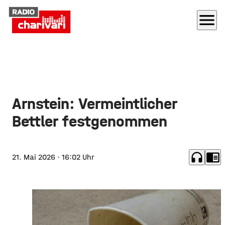
menu
Arnstein: Vermeintlicher
Bettler festgenommen
headphones
chrome_reader_mode
21. Mai 2026
· 16:02 Uhr