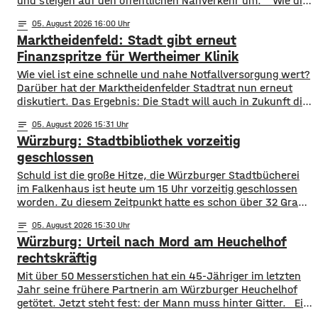
und steigen auf den öffentlichen Nahverkehr um. ​Wie die
WVV jetzt mitgeteilt hat, wurden im ersten Halbjahr 2026
notes
05
. August 2026 16:00
so viele Fahrgäste transportiert wie nie zuvor. Insgesamt
Marktheidenfeld: Stadt gibt erneut
waren knapp 18 Millionen Menschen im öffentlichen
Nahverkehr unterwegs. ​Besonders deutlich zeigt sich
Finanzspritze für Wertheimer Klinik
​​Wie viel ist eine schnelle und nahe Notfallversorgung wert?
Darüber hat der Marktheidenfelder Stadtrat nun erneut
diskutiert. Das Ergebnis: Die Stadt will auch in Zukunft die
Notaufnahme im benachbarten Bürgerspital in Wertheim
notes
05
. August 2026 15:31
finanziell unterstützen. ​Über 31.000 Euro fließen in
Würzburg: Stadtbibliothek vorzeitig
diesem Jahr an den entsprechenden Förderverein des
Krankenhauses. Denn: Allein im letzten Jahr haben sich
geschlossen
120 Menschen aus Marktheidenfeld
Schuld ist die große Hitze, die Würzburger Stadtbücherei
im Falkenhaus ist heute um 15 Uhr vorzeitig geschlossen
worden. Zu diesem Zeitpunkt hatte es schon über 32 Grad
im Eingangsbereich, Tendenz weiter steigend. Die
notes
05
. August 2026 15:30
vorzeitige Schließung begründet die Stadt mit dem Schutz
Würzburg: Urteil nach Mord am Heuchelhof
der Gesundheit der Besucher, vor allem aber auch der
Beschäftigten in der Stadtbücherei. Das
rechtskräftig
​​Mit über 50 Messerstichen hat ein 45-Jähriger im letzten
Jahr seine frühere Partnerin am Würzburger Heuchelhof
getötet. Jetzt steht fest: der Mann muss hinter Gitter. ​Ein
letzter Versuch die Gefängnisstrafe noch zu verhindern ist