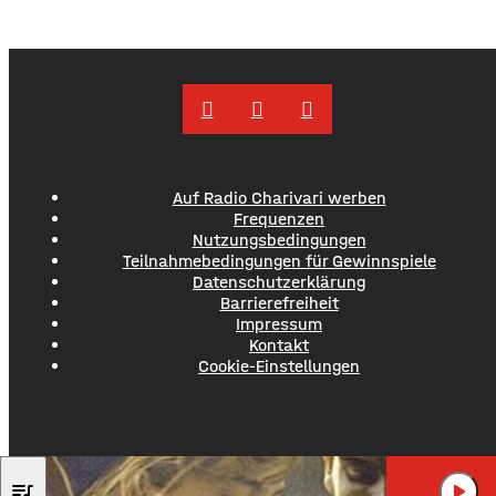
jetzt gescheitert – wie der Bundesgerichtshof auf Anfrage
mitgeteilt hat, wurde die Revision der Verteidigung als
unbegründet verworfen. Damit ist das Mord-Urteil
jetzt rechtskräftig und
Auf Radio Charivari werben
Frequenzen
Nutzungsbedingungen
Teilnahmebedingungen für Gewinnspiele
Datenschutzerklärung
Barrierefreiheit
Impressum
Kontakt
Cookie-Einstellungen
ROBIN BECK
queue_music
play_arrow