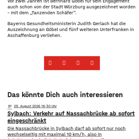
​Vor zwei Jahren ist Bernhard Göbel für sein Engagement
auch schon von der Stadt Würzburg ausgezeichnet worden
– mit dem „Tanzenden Schäfer“.
​Bayerns Gesundheitsministerin Judith Gerlach hat die
Auszeichnung an Göbel und fünf weiteren Unterfranken in
Aschaffenburg verliehen. ​
Das könnte Dich auch interessieren
notes
05
. August 2026 16:30
Sylbach: Verkehr auf Nassachbrücke ab sofort
eingeschränkt
Die Nassachbrücke in Sylbach darf ab sofort nur noch
wechselseitig mit maximal 10 km/h, also in