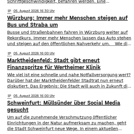
Schrittgeschwindigkeit, befahren werden. Eine
entsprechende Anordnung hat das Hassfurter
notes
05
. August 2026 16:30
Landratsamt am Mittwochnachmittag veröffentlicht.
Würzburg: Immer mehr Menschen steigen auf
Hintergrund ist das der Schwerlastverkehr aufgrund der
kurzfristigen Sperrung der Nassachbrücke in Haßfurt
Bus und Straba um
deutlich zugenommen hat. Durch die Begrenzung der
​​Busse und Straßenbahnen fahren in Würzburg weiter auf
Höchstgeschwindigkeit soll das über 50 Jahre
Rekordkurs. Immer mehr Menschen lassen das Auto stehen
und steigen auf den öffentlichen Nahverkehr um. ​Wie die
WVV jetzt mitgeteilt hat, wurden im ersten Halbjahr 2026
notes
05
. August 2026 16:00
so viele Fahrgäste transportiert wie nie zuvor. Insgesamt
Marktheidenfeld: Stadt gibt erneut
waren knapp 18 Millionen Menschen im öffentlichen
Nahverkehr unterwegs. ​Besonders deutlich zeigt sich
Finanzspritze für Wertheimer Klinik
​​Wie viel ist eine schnelle und nahe Notfallversorgung wert?
Darüber hat der Marktheidenfelder Stadtrat nun erneut
diskutiert. Das Ergebnis: Die Stadt will auch in Zukunft die
Notaufnahme im benachbarten Bürgerspital in Wertheim
notes
05
. August 2026 16:00
finanziell unterstützen. ​Über 31.000 Euro fließen in
Schweinfurt: Müllsünder über Social Media
diesem Jahr an den entsprechenden Förderverein des
Krankenhauses. Denn: Allein im letzten Jahr haben sich
gesucht
120 Menschen aus Marktheidenfeld
Um auf die zunehmende Verschmutzung öffentlicher
Einrichtungen in der Natur aufmerksam zu machen, geht
die Stadt Schweinfurt neue Wege. In einem aktuellen