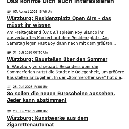
Das könnte Dich auch interessieren
notes
03
. August 2026 16:48
Würzburg: Residenzplatz Open Airs - das
müsst ihr wissen
Am Freitagabend (07.08.) spielen Roy Bianco ihr
ausverkauftes Konzert auf dem Residenzplatz. Am
Samstag legen Fast Boy dann nach mit dem größten
Konzert ihrer Karriere. Alles, was ihr für das
notes
31
. Juli 2026 06:30
Konzertwochenende wissen müsst, gibt es hier.
Würzburg: Baustellen über den Sommer
Straßensperrungen: vom 07.08. 6 Uhr bis 09.08. 5 Uhr
Rennweg vollständig gesperrt Balthasar-Neumann-
​​In Würzburg wird gebaut: Besonders über die
Promenade zwischen den Einmündungen Neubau- und
Sommerferien nutzt die Stadt die Gelegenheit, um größere
Theaterstraße
Baustellen anzugehen. In der „Sommeroffensive“ hat die
Stadt in der Woche vor Beginn der Ferien unter
notes
28
. Juli 2026 14:00
anderem die Sperrung der B27-Brücke bekanntgegeben.
So sollen die neuen Euroscheine aussehen.
Eine Übersicht über alle aktuellen Baustellen findet ihr
hier. ​Sperrung B27-Brücke ​Eine der größten
Jeder kann abstimmen!
Einschränkungen wird für Autofahrer die Sperrung der B27-
Brücke über
notes
28
. Juli 2026 13:00
Würzburg: Kunstwerke aus dem
Zigarettenautomat