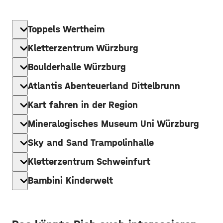
expand_more
Toppels Wertheim
expand_more
Kletterzentrum Würzburg
expand_more
Boulderhalle Würzburg
expand_more
Atlantis Abenteuerland Dittelbrunn
expand_more
Kart fahren in der Region
expand_more
Mineralogisches Museum Uni Würzburg
expand_more
Sky and Sand Trampolinhalle
expand_more
Kletterzentrum Schweinfurt
expand_more
Bambini Kinderwelt