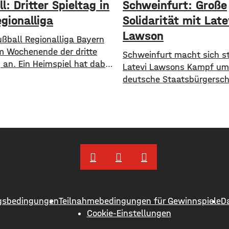
l: Dritter Spieltag in
Schweinfurt: Große
gionalliga
Solidarität mit Late
Lawson
ußball Regionalliga Bayern
m Wochenende der dritte
Schweinfurt macht sich st
 an. Ein Heimspiel hat dabei
Latevi Lawsons Kampf um
 Aubstadt. Die Grabfelder
deutsche Staatsbürgerscha
en am Freitagabend den SV
Petition auf Change.org w
Burghausen. Während die
kürzester Zeit bereits übe
it zwei Siegen aus zwei
mal unterzeichnet. Latevi
aktuell an der
stammt aus Togo, lebt abe
nspitze stehen, hat Aubstadt
vielen Jahren in Schweinfu
 Ligaspiel absolviert, dieses
über acht Jahren betreibt 
gen Schweinfurt gewonnen.
Restaurant, bietet Kochku
st
und organisiert Caterings
droht ihm gemeinsam
gsbedingungen
Teilnahmebedingungen für Gewinnspiele
D
Cookie-Einstellungen