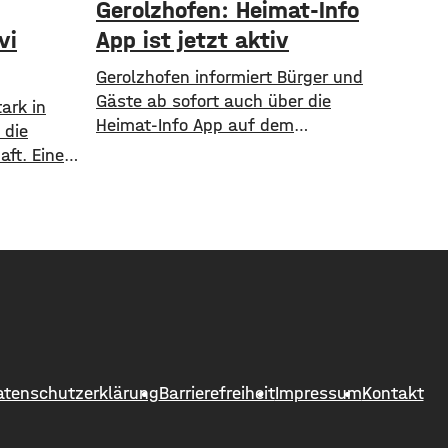
Gerolzhofen: Heimat-Info
vi
App ist jetzt aktiv
Gerolzhofen informiert Bürger und
Gäste ab sofort auch über die
ark in
Heimat-Info App auf dem
 die
Smartphone. Mit der Heimat-Info
ft. Eine
App gibt es aktuelle Informationen
urde in
direkt aus dem Rathaus,
r 5.000
Nachrichten aus den Bereichen
 Lawson
Sport, Kunst und Kultur und einen
r seit
Veranstaltungskalender. Sie
rt. Seit
informiert auch über Vereine,
er ein
Straßensperrungen oder aktuell
rse an
zum Beispiel den Marktplatzumbau.
. Dennoch
Auf der Plattform Heimat-Info sind
atenschutzerklärung
Barrierefreiheit
Impressum
Kontakt