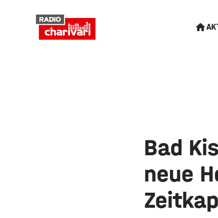
AK
Bad Kis
neue H
Zeitkap