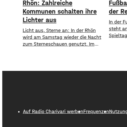
Rhön: Zahlreiche
Fußbal
Kommunen schalten ihre
der Re
Lichter aus
In der F
steht a
Licht aus, Sterne an: In der Rhön
Spieltag
wird am Samstag wieder die Nacht
der TSV
zum Sterneschauen genutzt. Im
empfang
Rahmen der Sternenparkwochen
Wacker 
vom 1. Bis 23. August schalten
Gäste m
insgesamt 16 Kommunen aus den
Spielen 
Landkreisen Rhön Grabfeld und Bad
Tabelle
Kissingen ihre öffentliche
erst ein
Beleuchtung teilweise oder komplett
aber ge
ab. Mit dabei sind unter anderem
Anpfiff i
Bad Neustadt, Hammelburg,
Fladungen, Oberelsbach und
Auf Radio Charivari werben
Frequenzen
Nutzun
Wildflecken. Ziel ist