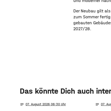
und moderner nachh
Der Neubau gilt als
zum Sommer fertig 
gebauten Gebäudes 
2027/28.
Das könnte Dich auch inte
notes
notes
07
. August 2026 06:30
07
. A