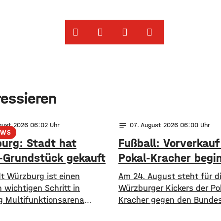
ressieren
notes
gust 2026 06:02
07
. August 2026 06:00
EWS
urg: Stadt hat
Fußball: Vorverkauf
-Grundstück gekauft
Pokal-Kracher begi
dt Würzburg ist einen
Am 24. August steht für d
 wichtigen Schritt in
Würzburger Kickers der Po
g Multifunktionsarena
Kracher gegen den Bundesl
n. Sie hat nun das
FC Köln an. Am Freitag be