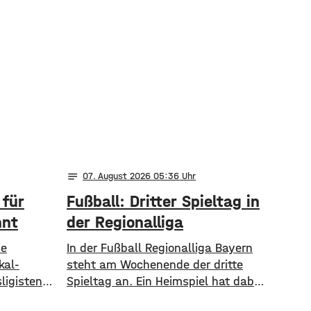
notes
07
. August 2026 05:36
 für
Fußball: Dritter Spieltag in
nnt
der Regionalliga
ie
In der Fußball Regionalliga Bayern
kal-
steht am Wochenende der dritte
igisten 1.
Spieltag an. Ein Heimspiel hat dabei
ginnt nun
der TSV Aubstadt. Die Grabfelder