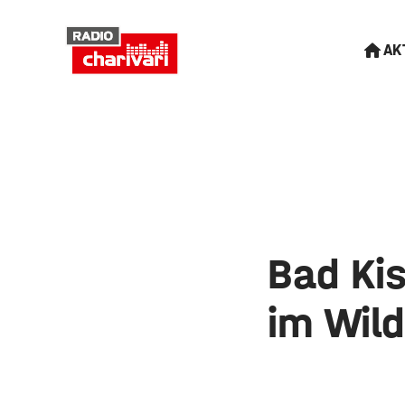
AK
Bad Ki
im Wil