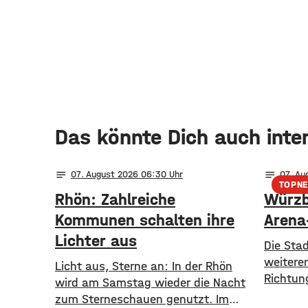
Das könnte Dich auch inte
notes
notes
07
. August 2026 06:30
07
. Au
TOPN
Rhön: Zahlreiche
Würzb
Kommunen schalten ihre
Arena
Lichter aus
Die Sta
weiteren
Licht aus, Sterne an: In der Rhön
Richtun
wird am Samstag wieder die Nacht
gegange
zum Sterneschauen genutzt. Im