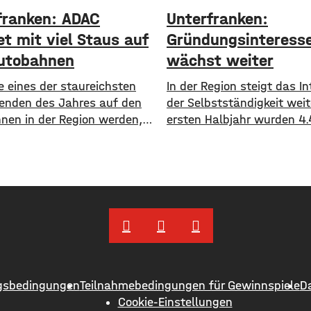
franken: ADAC
Unterfranken:
et mit viel Staus auf
Gründungsinteress
utobahnen
wächst weiter
e eines der staureichsten
In der Region steigt das I
nden des Jahres auf den
der Selbstständigkeit weit
nen in der Region werden,
ersten Halbjahr wurden 4.
arnt der ADAC in seiner
Gewerbe angemeldet und 
nose. Aktuell sind alle
abgemeldet. Damit ergibt 
änder in den Sommerferien,
Plus von 1.171 Betrieben. 
n allerdings in Hessen,
hohe Zuwächse verzeichn
nd-Pfalz und dem Saarland.
Würzburg, der Landkreis 
 den skandinavischen
sowie die Regionen Haßbe
 beginnt die Schule
Kissingen und Schweinfur
 wieder. Daher dürfte es auf
dem aktuellen IHK-Report
viele Gründungen allerdin
gsbedingungen
Teilnahmebedingungen für Gewinnspiele
D
dem Wunsch
Cookie-Einstellungen