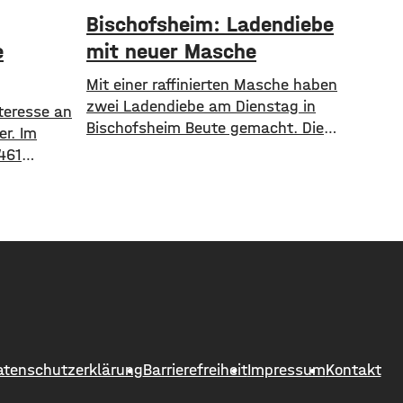
Bischofsheim: Ladendiebe
e
mit neuer Masche
Mit einer raffinierten Masche haben
zwei Ladendiebe am Dienstag in
nteresse an
Bischofsheim Beute gemacht. Die
er. Im
beiden etwa 35-jährigen Männer
461
haben in einem Supermarkt über
3.290
eine Stunde lang Lebensmittel und
sich ein
Drogerieartikel in einen
Besonders
Einkaufswagen geladen. Ihre Beute
eten
versteckten sie im Anschluss unter
Würzburg
mehreren Packungen Küchenrolle.
rge, Bad
Sie verließen den Laden ohne die
t. Nach
Waren im Wert von rund 1.000
 entstehen
gs aus
atenschutzerklärung
Barrierefreiheit
Impressum
Kontakt