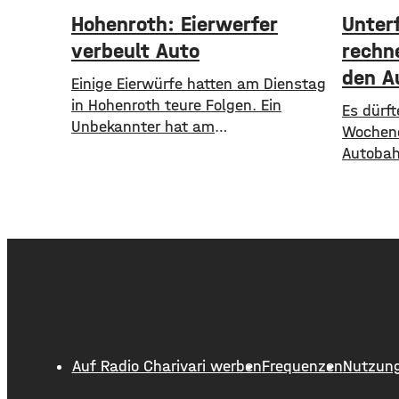
Hohenroth: Eierwerfer
Unter
verbeult Auto
rechn
den A
Einige Eierwürfe hatten am Dienstag
in Hohenroth teure Folgen. Ein
Es dürft
Unbekannter hat am
Wochene
Dienstagnachmittag mehrere Eier
Autobah
auf ein geparktes Auto geworfen.
davor w
Dabei verbeulte er das Blech des
Stauprog
Wagens derart, dass Sachschaden
Bundesl
von mehreren hundert Euro
sie ende
entstand. Die Polizei Bad Neustadt
Rheinla
sucht jetzt nach möglichen Zeugen
Auch in
der Wurfaktion. Ob bei der Tat Eier
Ländern
zu Bruch gingen
langsam
A 3 und
Auf Radio Charivari werben
Frequenzen
Nutzun