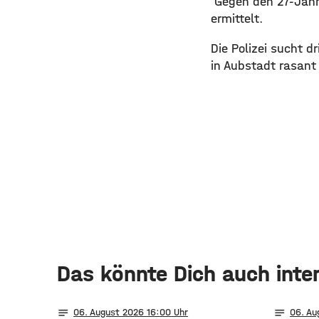
Gegen den 27-Jähr
ermittelt.
Die Polizei sucht 
in Aubstadt rasan
Das könnte Dich auch inte
notes
notes
06
. August 2026 16:00
06
. Au