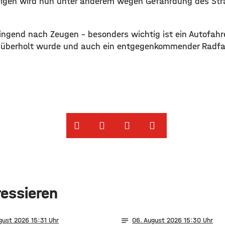
igen wird nun unter anderem wegen Gefährdung des Str
dringend nach Zeugen – besonders wichtig ist ein Autofah
t überholt wurde und auch ein entgegenkommender Radfa
ressieren
notes
gust 2026 15:31
06
. August 2026 15:30