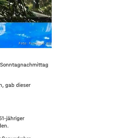
Foto: Funkhaus Würzburg
m Sonntagnachmittag
n, gab dieser
1-jähriger
den.