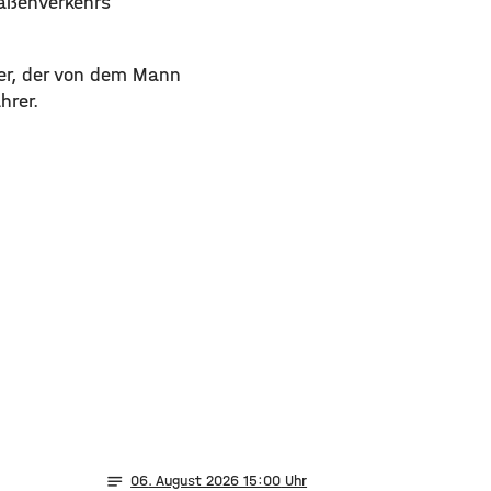
aßenverkehrs
rer, der von dem Mann
hrer.
notes
06
. August 2026 15:00