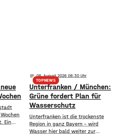
notes
06
. August 2026 06:30
TOPNEWS
 neue
Unterfranken / München:
Wochen
Grüne fordert Plan für
Wasserschutz
stadt
i Wochen
​​Unterfranken ist die trockenste
. Ein
Region in ganz Bayern – wird
nbar, eine
Wasser hier bald weiter zur
d-Hand