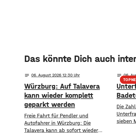
Das könnte Dich auch inte
notes
notes
06
. August 2026 12:30
06
. A
TOPN
Würzburg: Auf Talavera
Unter
kann wieder komplett
Badet
geparkt werden
Die Zahl
Unterfra
​​Freie Fahrt für Pendler und
sieben 
Autofahrer in Würzburg: Die
gestieg
Talavera kann ab sofort wieder
sind in