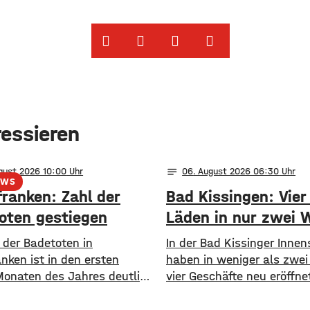
ressieren
notes
ugust 2026 10:00
06
. August 2026 06:30
EWS
franken: Zahl der
Bad Kissingen: Vier
oten gestiegen
Läden in nur zwei 
 der Badetoten in
In der Bad Kissinger Innen
nken ist in den ersten
haben in weniger als zwe
Monaten des Jahres deutlich
vier Geschäfte neu eröffnet
en. Von Januar bis Ende Juli
Café, eine Kaffee- und Wei
 den Gewässern der Region
Parfümerie und ein Secon