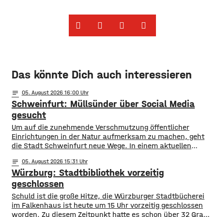
Das könnte Dich auch interessieren
notes
05
. August 2026 16:00
Schweinfurt: Müllsünder über Social Media
gesucht
Um auf die zunehmende Verschmutzung öffentlicher
Einrichtungen in der Natur aufmerksam zu machen, geht
die Stadt Schweinfurt neue Wege. In einem aktuellen
Social Media Post zeigt die Verwaltung mit zahlreichen
notes
05
. August 2026 15:31
Bildern die Verschmutzung am Haardthäußchen im
Würzburg: Stadtbibliothek vorzeitig
Stadtwald und ruft die Verursacher zum Aufräumen auf.
Gleichzeitig werden Zeugen gesucht und darauf
geschlossen
hingewiesen, dass Bußgelder bis …
Schuld ist die große Hitze, die Würzburger Stadtbücherei
im Falkenhaus ist heute um 15 Uhr vorzeitig geschlossen
worden. Zu diesem Zeitpunkt hatte es schon über 32 Grad