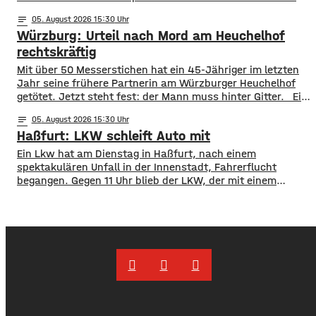
im Eingangsbereich, Tendenz weiter steigend. Die
notes
05
. August 2026 15:30
vorzeitige Schließung begründet die Stadt mit dem Schutz
Würzburg: Urteil nach Mord am Heuchelhof
der Gesundheit der Besucher, vor allem aber auch der
Beschäftigten in der Stadtbücherei. Das
rechtskräftig
​​Mit über 50 Messerstichen hat ein 45-Jähriger im letzten
Jahr seine frühere Partnerin am Würzburger Heuchelhof
getötet. Jetzt steht fest: der Mann muss hinter Gitter. ​Ein
letzter Versuch die Gefängnisstrafe noch zu verhindern ist
notes
05
. August 2026 15:30
jetzt gescheitert – wie der Bundesgerichtshof auf Anfrage
Haßfurt: LKW schleift Auto mit
mitgeteilt hat, wurde die Revision der Verteidigung als
unbegründet verworfen. Damit ist das Mord-Urteil
Ein Lkw hat am Dienstag in Haßfurt, nach einem
jetzt rechtskräftig und
spektakulären Unfall in der Innenstadt, Fahrerflucht
begangen. Gegen 11 Uhr blieb der LKW, der mit einem
Anhänger unterwegs war, an einem geparkten Auto
hängen. Das Gespann schleifte das Auto mehrere Meter
mit und fuhr dann einfach davon. Der PKW wurde an der
Front massiv beschädigt, der