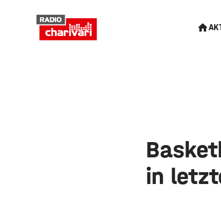
AK
Basket
in letz