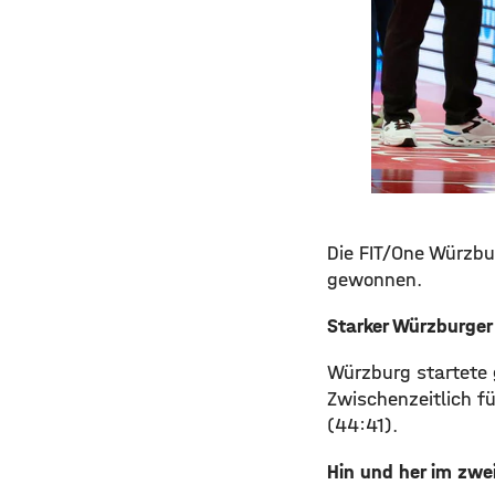
Die FIT/One Würzbu
gewonnen.
Starker Würzburger
Würzburg startete g
Zwischenzeitlich f
(44:41).
Hin und her im zw