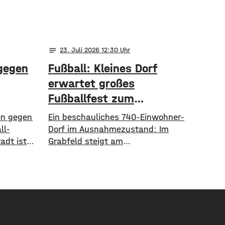
notes
23
. Juli 2026 12:30
 gegen
Fußball: Kleines Dorf
erwartet großes
Fußballfest zum
Regionalliga-Auftakt
en gegen
Ein beschauliches 740-Einwohner-
ll-
Dorf im Ausnahmezustand: Im
adt ist
Grabfeld steigt am
en. Nach
Donnerstagabend das große
tschaft
Unterfranken-Derby zum Auftakt der
mt
Fußball-Regionalliga Bayern. Der
ere
TSV Aubstadt empfängt um 19 Uhr
. Das
den 1. FC Schweinfurt 05. Der Verein
rhängte
rechnet nach eigenen Angaben mit