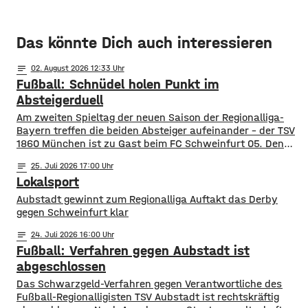
Das könnte Dich auch interessieren
notes
02
. August 2026 12:33
Fußball: Schnüdel holen Punkt im
Absteigerduell
Am zweiten Spieltag der neuen Saison der Regionalliga-
Bayern treffen die beiden Absteiger aufeinander – der TSV
1860 München ist zu Gast beim FC Schweinfurt 05. Den
Schnüdeln gelang der perfekte Start – nach nur zwei
notes
25
. Juli 2026 17:00
Minuten köpfte Neuzugang Prodanovic die
Lokalsport
Heimmannschaft zum 1:0. In der 34. Minute dann aber der
Ausgleich für die Löwen. Noch
Aubstadt gewinnt zum Regionalliga Auftakt das Derby
gegen Schweinfurt klar
notes
24
. Juli 2026 16:00
Fußball: Verfahren gegen Aubstadt ist
abgeschlossen
Das Schwarzgeld-Verfahren gegen Verantwortliche des
Fußball-Regionalligisten TSV Aubstadt ist rechtskräftig