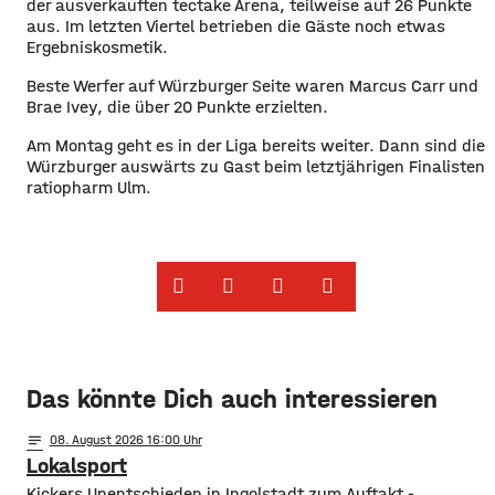
der ausverkauften tectake Arena, teilweise auf 26 Punkte
aus. Im letzten Viertel betrieben die Gäste noch etwas
Ergebniskosmetik.
Beste Werfer auf Würzburger Seite waren Marcus Carr und
Brae Ivey, die über 20 Punkte erzielten.
Am Montag geht es in der Liga bereits weiter. Dann sind die
Würzburger auswärts zu Gast beim letztjährigen Finalisten
ratiopharm Ulm.
Das könnte Dich auch interessieren
notes
08
. August 2026 16:00
Lokalsport
Kickers Unentschieden in Ingolstadt zum Auftakt -