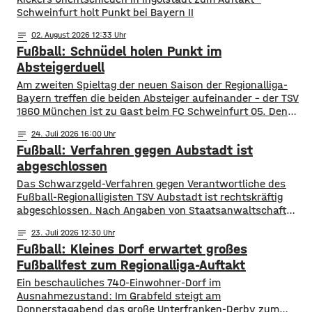
Schweinfurt holt Punkt bei Bayern II
notes
02
. August 2026 12:33
Fußball: Schnüdel holen Punkt im
Absteigerduell
Am zweiten Spieltag der neuen Saison der Regionalliga-
Bayern treffen die beiden Absteiger aufeinander – der TSV
1860 München ist zu Gast beim FC Schweinfurt 05. Den
Schnüdeln gelang der perfekte Start – nach nur zwei
notes
24
. Juli 2026 16:00
Minuten köpfte Neuzugang Prodanovic die
Fußball: Verfahren gegen Aubstadt ist
Heimmannschaft zum 1:0. In der 34. Minute dann aber der
Ausgleich für die Löwen. Noch
abgeschlossen
Das Schwarzgeld-Verfahren gegen Verantwortliche des
Fußball-Regionalligisten TSV Aubstadt ist rechtskräftig
abgeschlossen. Nach Angaben von Staatsanwaltschaft
Würzburg und Hauptzollamt Schweinfurt wurden mehrere
notes
23
. Juli 2026 12:30
Verantwortliche verurteilt. Das Amtsgericht Würzburg
Fußball: Kleines Dorf erwartet großes
verhängte jeweils ein Jahr Freiheitsstrafe auf Bewährung
sowie zusätzliche Geldstrafen in Höhe von insgesamt rund
Fußballfest zum Regionalliga-Auftakt
einer Million Euro. Die Ermittler hatten nachgewiesen, dass
Ein beschauliches 740-Einwohner-Dorf im
Spieler und Trainer zwischen 2018 und
Ausnahmezustand: Im Grabfeld steigt am
Donnerstagabend das große Unterfranken-Derby zum