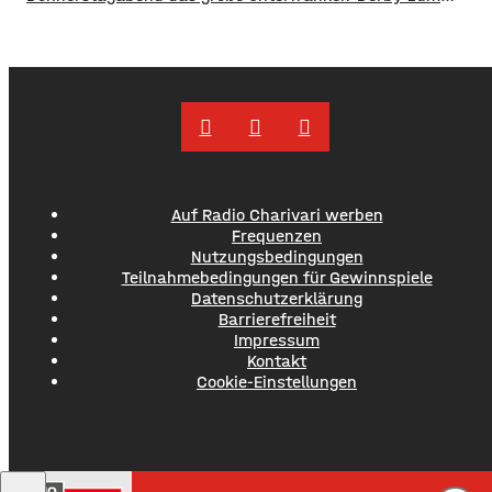
Auftakt der Fußball-Regionalliga Bayern. Der TSV Aubstadt
empfängt um 19 Uhr den 1. FC Schweinfurt 05. Der Verein
rechnet nach eigenen Angaben mit rund 2.500 Besuchern
für das Eröffnungsspiel. Maximal könnten sogar bis zu
3.000 Fans in die NGN-Arena kommen. Das
Auf Radio Charivari werben
Frequenzen
Nutzungsbedingungen
Teilnahmebedingungen für Gewinnspiele
Datenschutzerklärung
Barrierefreiheit
Impressum
Kontakt
Cookie-Einstellungen