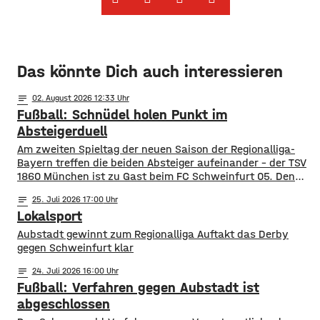
Das könnte Dich auch interessieren
notes
02
. August 2026 12:33
Fußball: Schnüdel holen Punkt im
Absteigerduell
Am zweiten Spieltag der neuen Saison der Regionalliga-
Bayern treffen die beiden Absteiger aufeinander – der TSV
1860 München ist zu Gast beim FC Schweinfurt 05. Den
Schnüdeln gelang der perfekte Start – nach nur zwei
notes
25
. Juli 2026 17:00
Minuten köpfte Neuzugang Prodanovic die
Lokalsport
Heimmannschaft zum 1:0. In der 34. Minute dann aber der
Ausgleich für die Löwen. Noch
Aubstadt gewinnt zum Regionalliga Auftakt das Derby
gegen Schweinfurt klar
notes
24
. Juli 2026 16:00
Fußball: Verfahren gegen Aubstadt ist
abgeschlossen