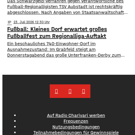
Das Schwarzgeld-Verfahren gegen Verantwortliche des
Fußball-Regionalligisten TSV Aubstadt ist rechtskräftig
abgeschlossen. Nach Angaben von Staatsanwaltschaft
Würzburg und Hauptzollamt Schweinfurt wurden mehrere
notes
23
. Juli 2026 12:30
Verantwortliche verurteilt. Das Amtsgericht Würzburg
Fußball: Kleines Dorf erwartet großes
verhängte jeweils ein Jahr Freiheitsstrafe auf Bewährung
sowie zusätzliche Geldstrafen in Höhe von insgesamt rund
Fußballfest zum Regionalliga-Auftakt
einer Million Euro. Die Ermittler hatten nachgewiesen, dass
Ein beschauliches 740-Einwohner-Dorf im
Spieler und Trainer zwischen 2018 und
Ausnahmezustand: Im Grabfeld steigt am
Donnerstagabend das große Unterfranken-Derby zum
Auftakt der Fußball-Regionalliga Bayern. Der TSV Aubstadt
empfängt um 19 Uhr den 1. FC Schweinfurt 05. Der Verein
rechnet nach eigenen Angaben mit rund 2.500 Besuchern
für das Eröffnungsspiel. Maximal könnten sogar bis zu
3.000 Fans in die NGN-Arena kommen. Das
Auf Radio Charivari werben
Frequenzen
Nutzungsbedingungen
Teilnahmebedingungen für Gewinnspiele