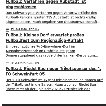
Fußball: Verfahren gegen Aubstadt ist
Heimmannschaft zum 1:0. In der 34. Minute dann aber der
Ausgleich für die Löwen. Noch
abgeschlossen
Das Schwarzgeld-Verfahren gegen Verantwortliche des
Fußball-Regionalligisten TSV Aubstadt ist rechtskräftig
abgeschlossen. Nach Angaben von Staatsanwaltschaft
Würzburg und Hauptzollamt Schweinfurt wurden mehrere
notes
23
. Juli 2026 12:30
Verantwortliche verurteilt. Das Amtsgericht Würzburg
Fußball: Kleines Dorf erwartet großes
verhängte jeweils ein Jahr Freiheitsstrafe auf Bewährung
sowie zusätzliche Geldstrafen in Höhe von insgesamt rund
Fußballfest zum Regionalliga-Auftakt
einer Million Euro. Die Ermittler hatten nachgewiesen, dass
Ein beschauliches 740-Einwohner-Dorf im
Spieler und Trainer zwischen 2018 und
Ausnahmezustand: Im Grabfeld steigt am
Donnerstagabend das große Unterfranken-Derby zum
Auftakt der Fußball-Regionalliga Bayern. Der TSV Aubstadt
notes
22
. Juli 2026 15:30
empfängt um 19 Uhr den 1. FC Schweinfurt 05. Der Verein
Fußball: Riedel Bau neuer Trikotsponsor des 1.
rechnet nach eigenen Angaben mit rund 2.500 Besuchern
für das Eröffnungsspiel. Maximal könnten sogar bis zu
FC Schweinfurt 05
3.000 Fans in die NGN-Arena kommen. Das
Der 1. FC Schweinfurt 05 geht mit einem neuen Namen auf
der Trikotbrust in die Saison. Hauptsponsor Riedel Bau
übernimmt ab der Spielzeit 2026/27 zusätzlich das
Trikotsponsoring der ersten Mannschaft. Das
Schweinfurter Traditionsunternehmen weitet damit sein
Engagement bei den Schnüdeln aus, nachdem sich die