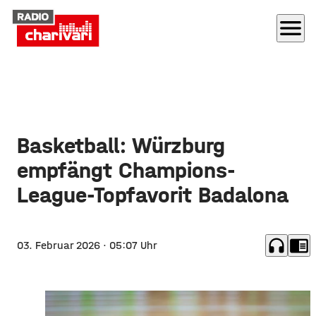
menu
Basketball: Würzburg
empfängt Champions-
League-Topfavorit Badalona
headphones
chrome_reader_mode
03. Februar 2026
· 05:07 Uhr