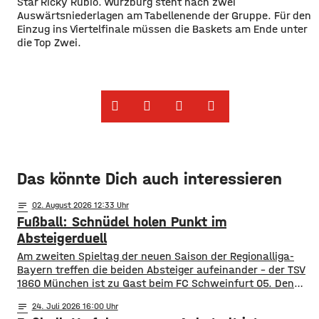
Star Ricky Rubio. Würzburg steht nach zwei
Auswärtsniederlagen am Tabellenende der Gruppe. Für den
Einzug ins Viertelfinale müssen die Baskets am Ende unter
die Top Zwei.
Das könnte Dich auch interessieren
notes
02
. August 2026 12:33
Fußball: Schnüdel holen Punkt im
Absteigerduell
Am zweiten Spieltag der neuen Saison der Regionalliga-
Bayern treffen die beiden Absteiger aufeinander – der TSV
1860 München ist zu Gast beim FC Schweinfurt 05. Den
Schnüdeln gelang der perfekte Start – nach nur zwei
notes
24
. Juli 2026 16:00
Minuten köpfte Neuzugang Prodanovic die