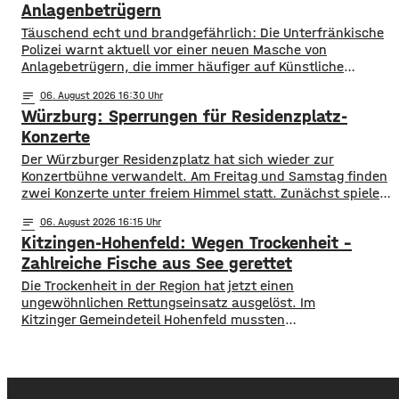
Probleme, allerdings ist die Wassertemperatur
Anlagenbetrügern
​​Täuschend echt und brandgefährlich: Die Unterfränkische
Polizei warnt aktuell vor einer neuen Masche von
Anlagebetrügern, die immer häufiger auf Künstliche
Intelligenz setzen. ​Demnach werden auch immer wieder
notes
06
. August 2026 16:30
Menschen aus der Region um ihr Erspartes gebracht. ​Laut
Würzburg: Sperrungen für Residenzplatz-
Polizei erstellen die Täter mithilfe von KI täuschen echte
Werbevideos oder fälschen Empfehlungen von prominenten
Konzerte
Persönlichkeiten. Ihr Ziel: echte
Der Würzburger Residenzplatz hat sich wieder zur
Konzertbühne verwandelt. Am Freitag und Samstag finden
zwei Konzerte unter freiem Himmel statt. Zunächst spielen
am Freitagabend Roy Bianco und die Abbrunzati Boys. Am
notes
06
. August 2026 16:15
Samstag ist dann das Konzert des Duos Fast Boy. Das
Kitzingen-Hohenfeld: Wegen Trockenheit –
Konzert von Roy Bianco und den Abbrunzati Boys ist
ausverkauft, rund 16.000 Menschen werden
Zahlreiche Fische aus See gerettet
​​Die Trockenheit in der Region hat jetzt einen
ungewöhnlichen Rettungseinsatz ausgelöst. Im
Kitzinger Gemeindeteil Hohenfeld mussten
Fachleute tausende Fische aus einem See in Sicherheit
bringen. ​Der Grund: Nach den heißen Tagen und den
trockenen Wochen zuvor drohte ein gefährlicher
Sauerstoffmangel im Wasser. Um zu verhindern,