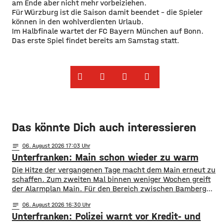
am Ende aber nicht mehr vorbeiziehen.
Für Würzburg ist die Saison damit beendet – die Spieler
können in den wohlverdienten Urlaub.
Im Halbfinale wartet der FC Bayern München auf Bonn.
Das erste Spiel findet bereits am Samstag statt.
Das könnte Dich auch interessieren
notes
06
. August 2026 17:03
Unterfranken: Main schon wieder zu warm
Die Hitze der vergangenen Tage macht dem Main erneut zu
schaffen. Zum zweiten Mal binnen weniger Wochen greift
der Alarmplan Main. Für den Bereich zwischen Bamberg
und Würzburg gilt eine Vorwarnung, ab Würzburg
notes
06
. August 2026 16:30
mainabwärts die zweite von drei Warnstufen. Zwar gibt es
Unterfranken: Polizei warnt vor Kredit- und
aktuell mit dem Sauerstoffgehalt im Wasser noch keine