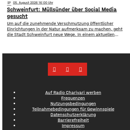
notes
05
. August 2026 16:00
finanziell unterstützen. ​Über 31.000 Euro fließen in
Schweinfurt: Müllsünder über Social Media
diesem Jahr an den entsprechenden Förderverein des
Krankenhauses. Denn: Allein im letzten Jahr haben sich
gesucht
120 Menschen aus Marktheidenfeld
Um auf die zunehmende Verschmutzung öffentlicher
Einrichtungen in der Natur aufmerksam zu machen, geht
die Stadt Schweinfurt neue Wege. In einem aktuellen
Social Media Post zeigt die Verwaltung mit zahlreichen
Bildern die Verschmutzung am Haardthäußchen im
Stadtwald und ruft die Verursacher zum Aufräumen auf.
Gleichzeitig werden Zeugen gesucht und darauf
hingewiesen, dass Bußgelder bis …
Auf Radio Charivari werben
Frequenzen
Nutzungsbedingungen
Teilnahmebedingungen für Gewinnspiele
Datenschutzerklärung
Barrierefreiheit
Impressum