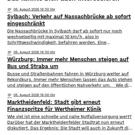
notes
05
. August 2026 16:30
Sylbach: Verkehr auf Nassachbrücke ab sofort
eingeschränkt
Die Nassachbrücke in Sylbach darf ab sofort nur noch
wechselseitig mit maximal 10 km/h, also in
Schrittgeschwindigkeit, befahren werden. Eine
entsprechende Anordnung hat das Hassfurter
notes
05
. August 2026 16:30
Landratsamt am Mittwochnachmittag veröffentlicht.
Würzburg: Immer mehr Menschen steigen auf
Hintergrund ist das der Schwerlastverkehr aufgrund der
kurzfristigen Sperrung der Nassachbrücke in Haßfurt
Bus und Straba um
deutlich zugenommen hat. Durch die Begrenzung der
​​Busse und Straßenbahnen fahren in Würzburg weiter auf
Höchstgeschwindigkeit soll das über 50 Jahre
Rekordkurs. Immer mehr Menschen lassen das Auto stehen
und steigen auf den öffentlichen Nahverkehr um. ​Wie die
WVV jetzt mitgeteilt hat, wurden im ersten Halbjahr 2026
notes
05
. August 2026 16:00
so viele Fahrgäste transportiert wie nie zuvor. Insgesamt
Marktheidenfeld: Stadt gibt erneut
waren knapp 18 Millionen Menschen im öffentlichen
Nahverkehr unterwegs. ​Besonders deutlich zeigt sich
Finanzspritze für Wertheimer Klinik
​​Wie viel ist eine schnelle und nahe Notfallversorgung wert?
Darüber hat der Marktheidenfelder Stadtrat nun erneut
diskutiert. Das Ergebnis: Die Stadt will auch in Zukunft die
Notaufnahme im benachbarten Bürgerspital in Wertheim