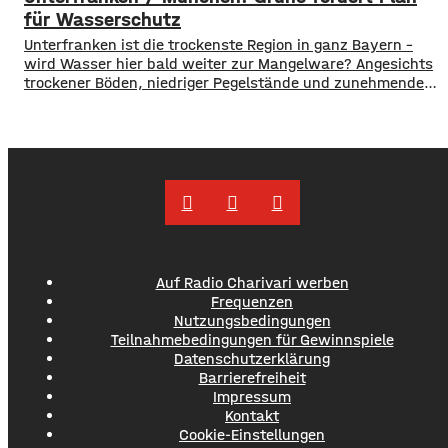
damit ihr Engagement und den aktuellen Kurs der
für Wasserschutz
​​Unterfranken ist die trockenste Region in ganz Bayern –
wird Wasser hier bald weiter zur Mangelware? Angesichts
trockener Böden, niedriger Pegelstände und zunehmender
Hitze schlagen die Grünen im Bayerischen Landtag Alarm.
​Mit einem neuen Antrag fordern sie einen 10-Punkte-
Wasser-Notfallplan für Bayern. ​Die Grünen-Fraktion hat
dabei kurzfristige und langfristige Maßnahmen im Petto.
So sollen unter anderem
Auf Radio Charivari werben
Frequenzen
Nutzungsbedingungen
Teilnahmebedingungen für Gewinnspiele
Datenschutzerklärung
Barrierefreiheit
Impressum
Kontakt
Cookie-Einstellungen