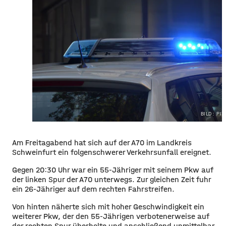
BILD: PI
Am Freitagabend hat sich auf der A70 im Landkreis
Schweinfurt ein folgenschwerer Verkehrsunfall ereignet.
Gegen 20:30 Uhr war ein 55-Jähriger mit seinem Pkw auf
der linken Spur der A70 unterwegs. Zur gleichen Zeit fuhr
ein 26-Jähriger auf dem rechten Fahrstreifen.
Von hinten näherte sich mit hoher Geschwindigkeit ein
weiterer Pkw, der den 55-Jährigen verbotenerweise auf
der rechten Spur überholte und anschließend unmittelbar