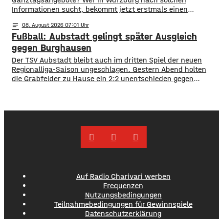
Informationen sucht, bekommt jetzt erstmals einen
zentralen Überblick. ​Wie die Stadt mitgeteilt hat, wurden
notes
08
. August 2026 07:01
im Open-Data-Portal neue digitale
Fußball: Aubstadt gelingt später Ausgleich
Schulporträts veröffentlicht. Dort werden alle 35 Schulen
in städtischer Trägerschaft mit einer Vielzahl von Daten
gegen Burghausen
vorgestellt und miteinander vergleichbar gemacht. ​So
Der TSV Aubstadt bleibt auch im dritten Spiel der neuen
können beispielsweise Schülerzahlen, die Anzahl der
Regionalliga-Saison ungeschlagen. Gestern Abend holten
die Grabfelder zu Hause ein 2:2 unentschieden gegen
Wacker Burghausen. Der Punktgewinn gelang durch einen
späten Ausgleichstraffer. Max Grimm erzielte den per Kopf
in der dritten Minute der Nachspielzeit. Er war es auch, der
Aubstadt in der ersten Halbzeit zur
Auf Radio Charivari werben
Frequenzen
Nutzungsbedingungen
Teilnahmebedingungen für Gewinnspiele
Datenschutzerklärung