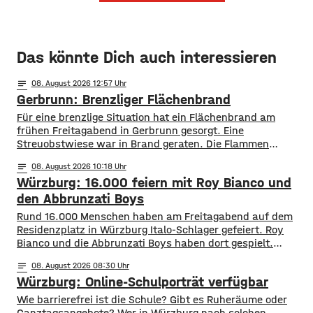
Das könnte Dich auch interessieren
notes
08
. August 2026 12:57
Gerbrunn: Brenzliger Flächenbrand
Für eine brenzlige Situation hat ein Flächenbrand am
frühen Freitagabend in Gerbrunn gesorgt. Eine
Streuobstwiese war in Brand geraten. Die Flammen
breiteten sich, laut Feuerwehr, rasend schnell auf eine
notes
08
. August 2026 10:18
Fläche von mehreren hundert Quadratmetern aus. Auch
Würzburg: 16.000 feiern mit Roy Bianco und
vier Bäume standen in Flammen. Zudem kamen die
Flammen auch einer Kleingartenanlage und fünf
den Abbrunzati Boys
Wohnhäusern immer näher. Den Feuerwehren
Rund 16.000 Menschen haben am Freitagabend auf dem
Residenzplatz in Würzburg Italo-Schlager gefeiert. Roy
Bianco und die Abbrunzati Boys haben dort gespielt.
Gefeiert wurde vor allem der große Hit „Bella Napoli“. Auch
notes
08
. August 2026 08:30
abseits des Konzertgeländes verfolgten viele Zaungäste bei
Würzburg: Online-Schulporträt verfügbar
Picknick-Stimmung in den Straßen die Songs. Hier gibt es
Bilder vom Konzert Die Konzertreihe vor dem
​​Wie barrierefrei ist die Schule? Gibt es Ruheräume oder
Ganztagsangebote? Wer in Würzburg nach solchen