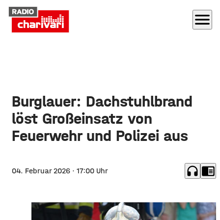
menu
Burglauer: Dachstuhlbrand
löst Großeinsatz von
Feuerwehr und Polizei aus
headphones
chrome_reader_mode
04. Februar 2026
· 17:00 Uhr