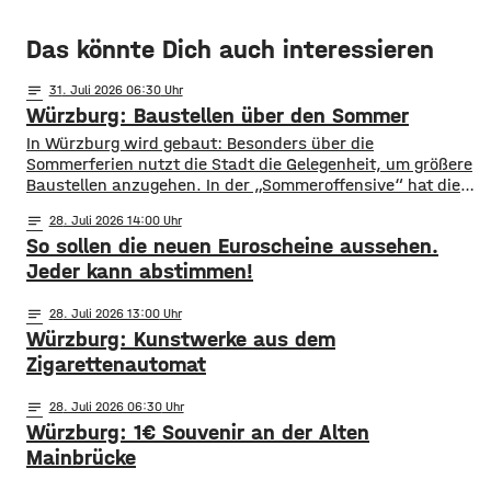
Das könnte Dich auch interessieren
notes
31
. Juli 2026 06:30
Würzburg: Baustellen über den Sommer
​​In Würzburg wird gebaut: Besonders über die
Sommerferien nutzt die Stadt die Gelegenheit, um größere
Baustellen anzugehen. In der „Sommeroffensive“ hat die
Stadt in der Woche vor Beginn der Ferien unter
notes
28
. Juli 2026 14:00
anderem die Sperrung der B27-Brücke bekanntgegeben.
So sollen die neuen Euroscheine aussehen.
Eine Übersicht über alle aktuellen Baustellen findet ihr
hier. ​Sperrung B27-Brücke ​Eine der größten
Jeder kann abstimmen!
Einschränkungen wird für Autofahrer die Sperrung der B27-
Brücke über
notes
28
. Juli 2026 13:00
Würzburg: Kunstwerke aus dem
Zigarettenautomat
notes
28
. Juli 2026 06:30
Würzburg: 1€ Souvenir an der Alten
Mainbrücke