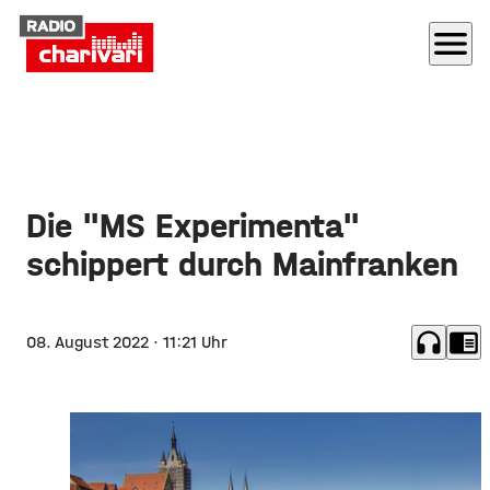
menu
Die "MS Experimenta"
schippert durch Mainfranken
headphones
chrome_reader_mode
08. August 2022
· 11:21 Uhr