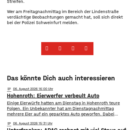
Streifen.
Wer am Freitagnachmittag im Bereich der Lindenstraße
verdächtige Beobachtungen gemacht hat, soll sich direkt
bei der Polizei Schweinfurt melden.
Das könnte Dich auch interessieren
notes
06
. August 2026 16:00
Hohenroth: Eierwerfer verbeult Auto
Einige Eierwürfe hatten am Dienstag in Hohenroth teure
Folgen. Ein Unbekannter hat am Dienstagnachmittag
mehrere Eier auf ein geparktes Auto geworfen. Dabei
verbeulte er das Blech des Wagens derart, dass
notes
06
. August 2026 15:31
Sachschaden von mehreren hundert Euro entstand. Die