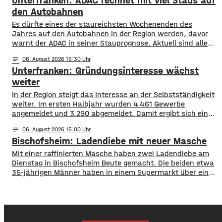
Unterfranken: ADAC rechnet mit viel Staus auf
Polizei Bad Neustadt sucht jetzt nach möglichen Zeugen
der Wurfaktion. Ob bei der Tat Eier zu Bruch gingen
den Autobahnen
Es dürfte eines der staureichsten Wochenenden des
Jahres auf den Autobahnen in der Region werden, davor
warnt der ADAC in seiner Stauprognose. Aktuell sind alle
Bundesländer in den Sommerferien, sie enden allerdings in
notes
06
. August 2026 15:30
Hessen, Rheinland-Pfalz und dem Saarland. Auch in den
Unterfranken: Gründungsinteresse wächst
skandinavischen Ländern beginnt die Schule langsam
wieder. Daher dürfte es auf A 3 und
weiter
In der Region steigt das Interesse an der Selbstständigkeit
weiter. Im ersten Halbjahr wurden 4.461 Gewerbe
angemeldet und 3.290 abgemeldet. Damit ergibt sich ein
Plus von 1.171 Betrieben. Besonders hohe Zuwächse
notes
06
. August 2026 15:00
verzeichneten Würzburg, der Landkreis Würzburg sowie
Bischofsheim: Ladendiebe mit neuer Masche
die Regionen Haßberge, Bad Kissingen und Schweinfurt.
Nach dem aktuellen IHK-Report entstehen viele
Mit einer raffinierten Masche haben zwei Ladendiebe am
Gründungen allerdings aus dem Wunsch
Dienstag in Bischofsheim Beute gemacht. Die beiden etwa
35-jährigen Männer haben in einem Supermarkt über eine
Stunde lang Lebensmittel und Drogerieartikel in einen
Einkaufswagen geladen. Ihre Beute versteckten sie im
Anschluss unter mehreren Packungen Küchenrolle. Sie
verließen den Laden ohne die Waren im Wert von rund
1.000