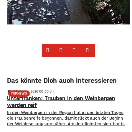
Das könnte Dich auch interessieren
notes
08
. August 2026 06:30
TOPNEWS
Unterfranken: Trauben in den Weinbergen
werden reif
In den Weinbergen in der Region hat in den letzten Tagen
die Traubenreife begonnen, damit rückt auch der Beginn
der Weinlese langsam näher. Am deutlichsten sichtbar ist
der Beginn der Reife bei den Rotweinsorten: Bislang waren