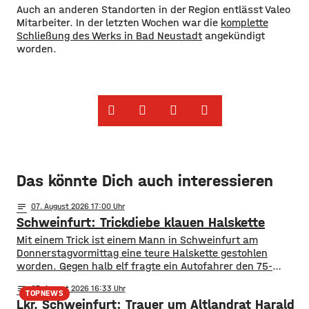
Auch an anderen Standorten in der Region entlässt Valeo
Mitarbeiter. In der letzten Wochen war die
komplette
Schließung des Werks in Bad Neustadt
angekündigt
worden.
Das könnte Dich auch interessieren
notes
07
. August 2026 17:00
Schweinfurt: Trickdiebe klauen Halskette
Mit einem Trick ist einem Mann in Schweinfurt am
Donnerstagvormittag eine teure Halskette gestohlen
worden. Gegen halb elf fragte ein Autofahrer den 75-
jährigen nach dem Weg zum Krankenhaus. Dabei stieg eine
notes
07
. August 2026 16:33
Frau aus dem Auto, bedankte sich, umarmte den Senior
TOPNEWS
Lkr. Schweinfurt: Trauer um Altlandrat Harald
und hängte ihm eine wertlose Kette um. Nachdem das Paar