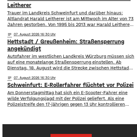
weitergefahren war, bemerkte der 75-Jährige,
Leitherer
Trauer im Landkreis Schweinfurt und darüber hinaus:
Altlandrat Harald Leitherer ist am Mittwoch im Alter von 73
Jahren gestorben. Von 1995 bis 2013 war Harald Leitherer
18 Jahre lang Landrat in Schweinfurt. In seiner Amtszeit
notes
07
. August 2026 16:30
wurde das Kreisstraßennetz ausgebaut, aber auch ein
Hettstadt / Greußenheim: Straßensperrung
flächendeckendes Radwegenetz mit einer Länge von über
1.000 Kilometern geschaffen. Außerdem führte der
angekündigt
Autofahrer im westlichen Landkreis Würzburg müssen sich
auf eine monatelange Straßensperrung einstellen. Ab
Dienstag, 18. August wird die Strecke zwischen Hettstadt
und Greußenheim komplett gesperrt. Das kündigt das
notes
07
. August 2026 16:30
Staatliche Bauamt an. Die Fahrbahn muss erneuert
Schweinfurt: E-Rollerfahrer flüchtet vor Polizei
werden, sie weist Verdrückungen, Abbrüche, Risse und
gebrochene Fahrbahnränder auf. Auch die Entwässerung
Am Donnerstagmittag hat sich ein E-Scooter-Fahrer eine
muss erneuert werden. Die Arbeiten seien unter
wilde Verfolgungsjagd mit der Polizei geliefert. Als eine
Polizeistreife den 17-jährigen gegen 13 Uhr kontrollieren
wollte, ergriff er die Flucht. Mit überhöhter
Geschwindigkeit fuhr er in Richtung B286. Als in die Polizei
stoppen wollte rammte er den Streifenwagen, stürzte und
setzte anschließend seine Flucht fort, wobei er einen