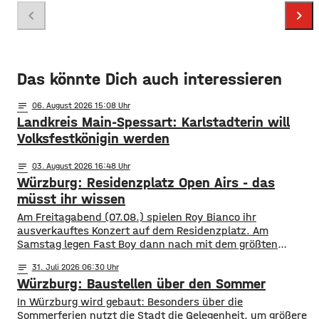
Foto: Funkhaus Würzburg
chevron_left
chevron_right
Das könnte Dich auch interessieren
notes
06
. August 2026 15:08
Landkreis Main-Spessart: Karlstadterin will
Volksfestkönigin werden
notes
03
. August 2026 16:48
Würzburg: Residenzplatz Open Airs - das
müsst ihr wissen
Am Freitagabend (07.08.) spielen Roy Bianco ihr
ausverkauftes Konzert auf dem Residenzplatz. Am
Samstag legen Fast Boy dann nach mit dem größten
Konzert ihrer Karriere. Alles, was ihr für das
notes
31
. Juli 2026 06:30
Konzertwochenende wissen müsst, gibt es hier.
Würzburg: Baustellen über den Sommer
Straßensperrungen: vom 07.08. 6 Uhr bis 09.08. 5 Uhr
Rennweg vollständig gesperrt Balthasar-Neumann-
​​In Würzburg wird gebaut: Besonders über die
Promenade zwischen den Einmündungen Neubau- und
Sommerferien nutzt die Stadt die Gelegenheit, um größere