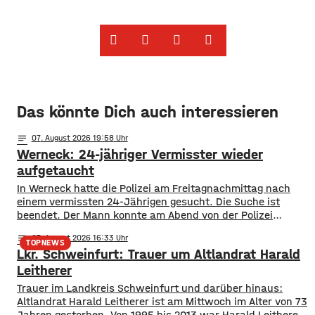
Das könnte Dich auch interessieren
notes
07
. August 2026 19:58
Werneck: 24-jähriger Vermisster wieder
aufgetaucht
In Werneck hatte die Polizei am Freitagnachmittag nach
einem vermissten 24-Jährigen gesucht. Die Suche ist
beendet. Der Mann konnte am Abend von der Polizei
angetroffen werden. Die Suche hatte für viel Aufsehen
notes
07
. August 2026 16:33
gesorgt, da auch ein Polizeihubschrauber die Gegend rund
TOPNEWS
Lkr. Schweinfurt: Trauer um Altlandrat Harald
um Werneck abgesucht hatte.
Leitherer
Trauer im Landkreis Schweinfurt und darüber hinaus:
Altlandrat Harald Leitherer ist am Mittwoch im Alter von 73
Jahren gestorben. Von 1995 bis 2013 war Harald Leitherer