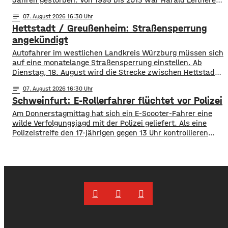
18 Jahre lang Landrat in Schweinfurt. In seiner Amtszeit
notes
07
. August 2026 16:30
wurde das Kreisstraßennetz ausgebaut, aber auch ein
Hettstadt / Greußenheim: Straßensperrung
flächendeckendes Radwegenetz mit einer Länge von über
1.000 Kilometern geschaffen. Außerdem führte der
angekündigt
Autofahrer im westlichen Landkreis Würzburg müssen sich
auf eine monatelange Straßensperrung einstellen. Ab
Dienstag, 18. August wird die Strecke zwischen Hettstadt
und Greußenheim komplett gesperrt. Das kündigt das
notes
07
. August 2026 16:30
Staatliche Bauamt an. Die Fahrbahn muss erneuert
Schweinfurt: E-Rollerfahrer flüchtet vor Polizei
werden, sie weist Verdrückungen, Abbrüche, Risse und
gebrochene Fahrbahnränder auf. Auch die Entwässerung
Am Donnerstagmittag hat sich ein E-Scooter-Fahrer eine
muss erneuert werden. Die Arbeiten seien unter
wilde Verfolgungsjagd mit der Polizei geliefert. Als eine
Polizeistreife den 17-jährigen gegen 13 Uhr kontrollieren
wollte, ergriff er die Flucht. Mit überhöhter
Geschwindigkeit fuhr er in Richtung B286. Als in die Polizei
stoppen wollte rammte er den Streifenwagen, stürzte und
setzte anschließend seine Flucht fort, wobei er einen