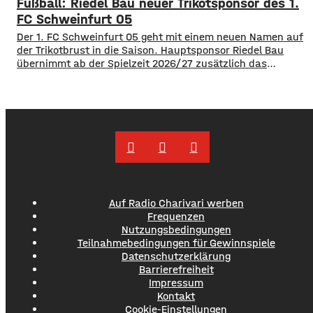
Fußball: Riedel Bau neuer Trikotsponsor des 1.
rechnet nach eigenen Angaben mit rund 2.500 Besuchern
für das Eröffnungsspiel. Maximal könnten sogar bis zu
FC Schweinfurt 05
3.000 Fans in die NGN-Arena kommen. Das
Der 1. FC Schweinfurt 05 geht mit einem neuen Namen auf
der Trikotbrust in die Saison. Hauptsponsor Riedel Bau
übernimmt ab der Spielzeit 2026/27 zusätzlich das
Trikotsponsoring der ersten Mannschaft. Das
Schweinfurter Traditionsunternehmen weitet damit sein
Engagement bei den Schnüdeln aus, nachdem sich die
Firma bereits im Sommer 2025 die Namensrechte für die
Riedel Bau Arena im
Auf Radio Charivari werben
Frequenzen
Nutzungsbedingungen
Teilnahmebedingungen für Gewinnspiele
Datenschutzerklärung
Barrierefreiheit
Impressum
Kontakt
Cookie-Einstellungen