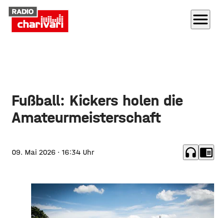
menu
Fußball: Kickers holen die
Amateurmeisterschaft
headphones
chrome_reader_mode
09. Mai 2026
· 16:34 Uhr