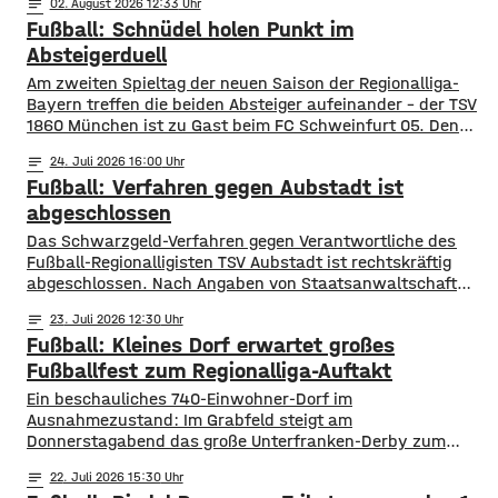
notes
02
. August 2026 12:33
Fußball: Schnüdel holen Punkt im
Absteigerduell
Am zweiten Spieltag der neuen Saison der Regionalliga-
Bayern treffen die beiden Absteiger aufeinander – der TSV
1860 München ist zu Gast beim FC Schweinfurt 05. Den
Schnüdeln gelang der perfekte Start – nach nur zwei
notes
24
. Juli 2026 16:00
Minuten köpfte Neuzugang Prodanovic die
Fußball: Verfahren gegen Aubstadt ist
Heimmannschaft zum 1:0. In der 34. Minute dann aber der
Ausgleich für die Löwen. Noch
abgeschlossen
Das Schwarzgeld-Verfahren gegen Verantwortliche des
Fußball-Regionalligisten TSV Aubstadt ist rechtskräftig
abgeschlossen. Nach Angaben von Staatsanwaltschaft
Würzburg und Hauptzollamt Schweinfurt wurden mehrere
notes
23
. Juli 2026 12:30
Verantwortliche verurteilt. Das Amtsgericht Würzburg
Fußball: Kleines Dorf erwartet großes
verhängte jeweils ein Jahr Freiheitsstrafe auf Bewährung
sowie zusätzliche Geldstrafen in Höhe von insgesamt rund
Fußballfest zum Regionalliga-Auftakt
einer Million Euro. Die Ermittler hatten nachgewiesen, dass
Ein beschauliches 740-Einwohner-Dorf im
Spieler und Trainer zwischen 2018 und
Ausnahmezustand: Im Grabfeld steigt am
Donnerstagabend das große Unterfranken-Derby zum
Auftakt der Fußball-Regionalliga Bayern. Der TSV Aubstadt
notes
22
. Juli 2026 15:30
empfängt um 19 Uhr den 1. FC Schweinfurt 05. Der Verein