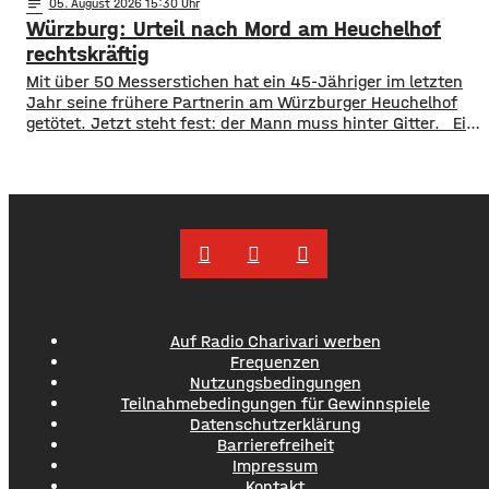
notes
05
. August 2026 15:30
vorzeitige Schließung begründet die Stadt mit dem Schutz
Würzburg: Urteil nach Mord am Heuchelhof
der Gesundheit der Besucher, vor allem aber auch der
Beschäftigten in der Stadtbücherei. Das
rechtskräftig
​​Mit über 50 Messerstichen hat ein 45-Jähriger im letzten
Jahr seine frühere Partnerin am Würzburger Heuchelhof
getötet. Jetzt steht fest: der Mann muss hinter Gitter. ​Ein
letzter Versuch die Gefängnisstrafe noch zu verhindern ist
jetzt gescheitert – wie der Bundesgerichtshof auf Anfrage
mitgeteilt hat, wurde die Revision der Verteidigung als
unbegründet verworfen. Damit ist das Mord-Urteil
jetzt rechtskräftig und
Auf Radio Charivari werben
Frequenzen
Nutzungsbedingungen
Teilnahmebedingungen für Gewinnspiele
Datenschutzerklärung
Barrierefreiheit
Impressum
Kontakt