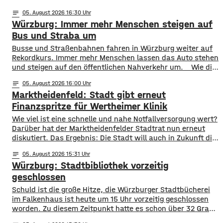
notes
05
. August 2026 16:30
Würzburg: Immer mehr Menschen steigen auf
Bus und Straba um
​​Busse und Straßenbahnen fahren in Würzburg weiter auf
Rekordkurs. Immer mehr Menschen lassen das Auto stehen
und steigen auf den öffentlichen Nahverkehr um. ​Wie die
WVV jetzt mitgeteilt hat, wurden im ersten Halbjahr 2026
notes
05
. August 2026 16:00
so viele Fahrgäste transportiert wie nie zuvor. Insgesamt
Marktheidenfeld: Stadt gibt erneut
waren knapp 18 Millionen Menschen im öffentlichen
Nahverkehr unterwegs. ​Besonders deutlich zeigt sich
Finanzspritze für Wertheimer Klinik
​​Wie viel ist eine schnelle und nahe Notfallversorgung wert?
Darüber hat der Marktheidenfelder Stadtrat nun erneut
diskutiert. Das Ergebnis: Die Stadt will auch in Zukunft die
Notaufnahme im benachbarten Bürgerspital in Wertheim
notes
05
. August 2026 15:31
finanziell unterstützen. ​Über 31.000 Euro fließen in
Würzburg: Stadtbibliothek vorzeitig
diesem Jahr an den entsprechenden Förderverein des
Krankenhauses. Denn: Allein im letzten Jahr haben sich
geschlossen
120 Menschen aus Marktheidenfeld
Schuld ist die große Hitze, die Würzburger Stadtbücherei
im Falkenhaus ist heute um 15 Uhr vorzeitig geschlossen
worden. Zu diesem Zeitpunkt hatte es schon über 32 Grad
im Eingangsbereich, Tendenz weiter steigend. Die