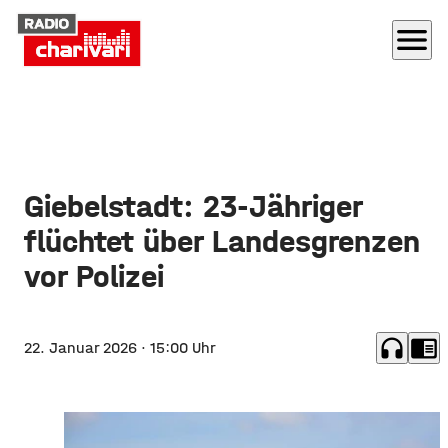
menu
​Giebelstadt: 23-Jähriger
flüchtet über Landesgrenzen
vor Polizei
headphones
chrome_reader_mode
22. Januar 2026
· 15:00 Uhr