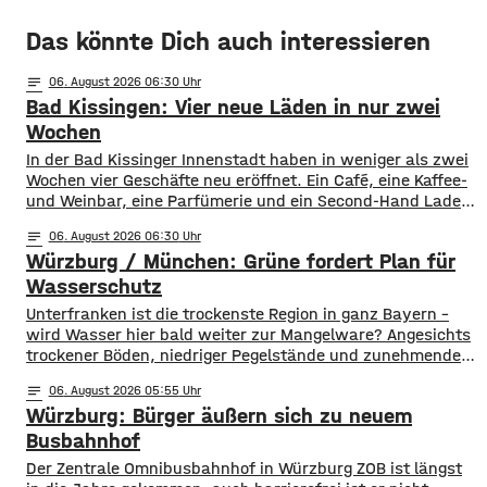
Das könnte Dich auch interessieren
notes
06
. August 2026 06:30
Bad Kissingen: Vier neue Läden in nur zwei
Wochen
In der Bad Kissinger Innenstadt haben in weniger als zwei
Wochen vier Geschäfte neu eröffnet. Ein Café, eine Kaffee-
und Weinbar, eine Parfümerie und ein Second-Hand Laden
der Caritas erweitern jetzt das Angebot im Stadtzentrum.
notes
06
. August 2026 06:30
Kissingens Oberbürgermeister Dirk Vogel und der
Würzburg / München: Grüne fordert Plan für
Wirtschaftsförderer der Stadt Sebastian Bünner sehen
damit ihr Engagement und den aktuellen Kurs der
Wasserschutz
​​Unterfranken ist die trockenste Region in ganz Bayern –
wird Wasser hier bald weiter zur Mangelware? Angesichts
trockener Böden, niedriger Pegelstände und zunehmender
Hitze schlagen die Grünen im Bayerischen Landtag Alarm.
notes
06
. August 2026 05:55
​Mit einem neuen Antrag fordern sie einen 10-Punkte-
Würzburg: Bürger äußern sich zu neuem
Wasser-Notfallplan für Bayern. ​Die Grünen-Fraktion hat
dabei kurzfristige und langfristige Maßnahmen im Petto.
Busbahnhof
So sollen unter anderem
Der Zentrale Omnibusbahnhof in Würzburg ZOB ist längst