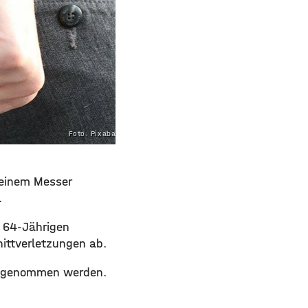
Foto: Pixabay.com
 einem Messer
.
n 64-Jährigen
nittverletzungen ab.
festgenommen werden.