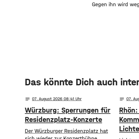
​Gegen ihn wird weg
Das könnte Dich auch inte
notes
notes
07
. August 2026 08:41
07
. A
Würzburg: Sperrungen für
Rhön:
Residenzplatz-Konzerte
Kommu
Licht
Der Würzburger Residenzplatz hat
sich wieder zur Konzertbühne