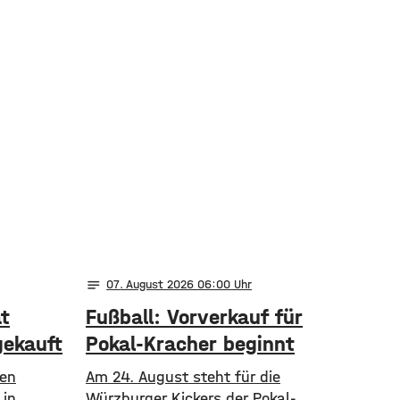
notes
07
. August 2026 06:00
t
Fußball: Vorverkauf für
gekauft
Pokal-Kracher beginnt
nen
Am 24. August steht für die
 in
Würzburger Kickers der Pokal-