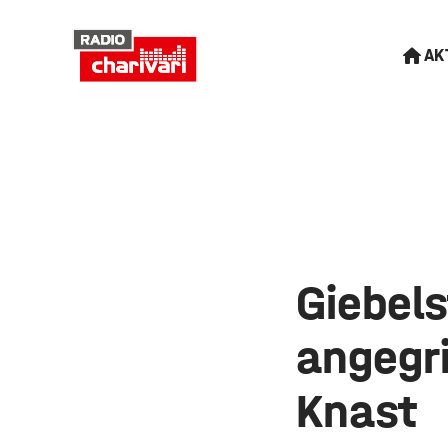
AK
Giebels
angegri
Knast