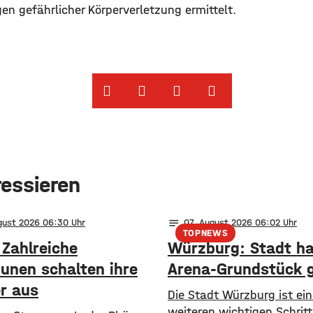
en gefährlicher Körperverletzung ermittelt. ​
ressieren
notes
ugust 2026 06:30
07
. August 2026 06:02
TOPNEWS
 Zahlreiche
Würzburg: Stadt ha
nen schalten ihre
Arena-Grundstück 
er aus
Die Stadt Würzburg ist ei
weiteren wichtigen Schritt