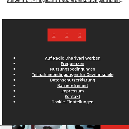
Schweinfurt – insgesamt 1.300 Arbeitsplätze gestrichen
werden. Das soll über Altersteilzeitregelungen passieren.
Beschäftigte der Jahrgänge 1971 und älter können
Angebote zur Altersteilzeit nutzen. Laut dem Konzern ist
das Interesse daran groß. Hintergrund sind ein schwieriges
Marktumfeld und sinkende Umsätze im
Auf Radio Charivari werben
Frequenzen
Nutzungsbedingungen
Teilnahmebedingungen für Gewinnspiele
Datenschutzerklärung
Barrierefreiheit
Impressum
Kontakt
Cookie-Einstellungen