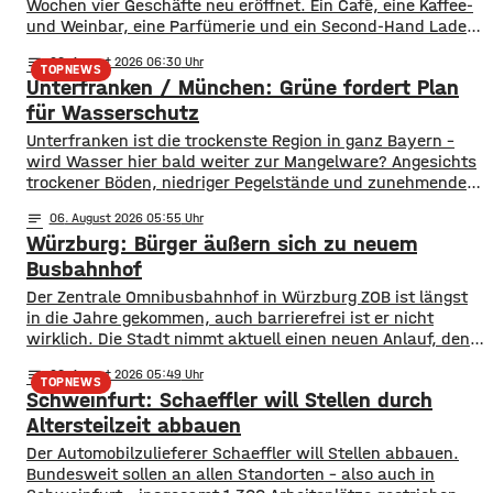
Wochen vier Geschäfte neu eröffnet. Ein Café, eine Kaffee-
und Weinbar, eine Parfümerie und ein Second-Hand Laden
der Caritas erweitern jetzt das Angebot im Stadtzentrum.
notes
06
. August 2026 06:30
Kissingens Oberbürgermeister Dirk Vogel und der
TOPNEWS
Unterfranken / München: Grüne fordert Plan
Wirtschaftsförderer der Stadt Sebastian Bünner sehen
damit ihr Engagement und den aktuellen Kurs der
für Wasserschutz
​​Unterfranken ist die trockenste Region in ganz Bayern –
wird Wasser hier bald weiter zur Mangelware? Angesichts
trockener Böden, niedriger Pegelstände und zunehmender
Hitze schlagen die Grünen im Bayerischen Landtag Alarm.
notes
06
. August 2026 05:55
​Mit einem neuen Antrag fordern sie einen 10-Punkte-
Würzburg: Bürger äußern sich zu neuem
Wasser-Notfallplan für Bayern. ​Die Grünen-Fraktion hat
dabei kurzfristige und langfristige Maßnahmen im Petto.
Busbahnhof
So sollen unter anderem
Der Zentrale Omnibusbahnhof in Würzburg ZOB ist längst
in die Jahre gekommen, auch barrierefrei ist er nicht
wirklich. Die Stadt nimmt aktuell einen neuen Anlauf, den
ZOB als modernen und zentralen Knotenpunkt für den
notes
06
. August 2026 05:49
gesamten Busverkehr umzugestalten. In einer
TOPNEWS
Schweinfurt: Schaeffler will Stellen durch
Bürgerbeteiligung konnten die Würzburger jetzt Lob, Kritik
und Wünsche einbringen. Was gut funktioniert sind
Altersteilzeit abbauen
demnach die
Der Automobilzulieferer Schaeffler will Stellen abbauen.
Bundesweit sollen an allen Standorten – also auch in