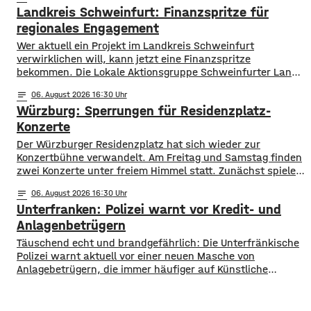
Landkreis Schweinfurt: Finanzspritze für
aktuell mit dem Sauerstoffgehalt im Wasser noch keine
Probleme, allerdings ist die Wassertemperatur
regionales Engagement
Wer aktuell ein Projekt im Landkreis Schweinfurt
verwirklichen will, kann jetzt eine Finanzspritze
bekommen. Die Lokale Aktionsgruppe Schweinfurter Land
unterstützt Kleinprojekte mit bis zu 3.000 Euro Fördergeld.
notes
06
. August 2026 16:30
Bewerben können sich Bürger, Vereine und Organisationen.
Würzburg: Sperrungen für Residenzplatz-
Die Projekte sollen den Entwicklungszielen des Landkreises
dienen und das Bürgerengagement des Schweinfurter
Konzerte
Lands stärken. Die Entwicklungsziele sind:
Der Würzburger Residenzplatz hat sich wieder zur
Daseinsvorsorge, sozialer Zusammenhalt,
Konzertbühne verwandelt. Am Freitag und Samstag finden
zwei Konzerte unter freiem Himmel statt. Zunächst spielen
am Freitagabend Roy Bianco und die Abbrunzati Boys. Am
notes
06
. August 2026 16:30
Samstag ist dann das Konzert des Duos Fast Boy. Das
Unterfranken: Polizei warnt vor Kredit- und
Konzert von Roy Bianco und den Abbrunzati Boys ist
ausverkauft, rund 16.000 Menschen werden
Anlagenbetrügern
​​Täuschend echt und brandgefährlich: Die Unterfränkische
Polizei warnt aktuell vor einer neuen Masche von
Anlagebetrügern, die immer häufiger auf Künstliche
Intelligenz setzen. ​Demnach werden auch immer wieder
Menschen aus der Region um ihr Erspartes gebracht. ​Laut
Polizei erstellen die Täter mithilfe von KI täuschen echte