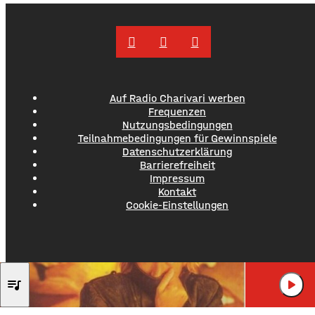
Werbevideos oder fälschen Empfehlungen von prominenten
Persönlichkeiten. Ihr Ziel: echte
Auf Radio Charivari werben
Frequenzen
Nutzungsbedingungen
Teilnahmebedingungen für Gewinnspiele
Datenschutzerklärung
Barrierefreiheit
Impressum
Kontakt
Cookie-Einstellungen
ROD STEWART
queue_music
play_arrow
THIS OLD HE