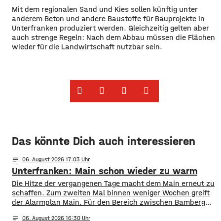
Mit dem regionalen Sand und Kies sollen künftig unter
anderem Beton und andere Baustoffe für Bauprojekte in
Unterfranken produziert werden. Gleichzeitig gelten aber
auch strenge Regeln: Nach dem Abbau müssen die Flächen
wieder für die Landwirtschaft nutzbar sein.
Das könnte Dich auch interessieren
notes
06
. August 2026 17:03
Unterfranken: Main schon wieder zu warm
Die Hitze der vergangenen Tage macht dem Main erneut zu
schaffen. Zum zweiten Mal binnen weniger Wochen greift
der Alarmplan Main. Für den Bereich zwischen Bamberg
und Würzburg gilt eine Vorwarnung, ab Würzburg
notes
06
. August 2026 16:30
mainabwärts die zweite von drei Warnstufen. Zwar gibt es