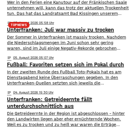
Wer in den Ferien eine Kanutour auf der Fränkischen Saale
unternehmen will, kann das trotz der aktuellen Trockenheit
tun. Das hat das Landratsamt Bad Kissingen unserem
Sender auf Nachfrage mitgeteilt. Die Pegelstände seien
notes
05
. August 2026 05:58
aktuell zwar niedrig, in Teilbereichen auch grenzwertig,
TOPNEWS
Unterfranken: Juli war massiv zu trocken
aber noch gibt es keine Einschränkungen für Kanuten.
Befahrbar ist die Fränkische Saale zwischen Bad Neustadt
Der Sommer in Unterfranken ist massiv trocken. Nachdem
die Niederschlagsmengen im Juni schon sehr gering
waren, sind im Juli einige Negativ-Rekorde gebrochen
worden. Auf ganz Unterfranken gesehen fielen nicht mal
notes
05
. August 2026 05:07
zehn Prozent des langjährigen Juli-Schnitts. so Zahlen des
Fußball: Favoriten setzen sich im Pokal durch
Deutschen Wetterdiensts. Normalerweise fallen in diesem
Monat etwa 65 Liter Regen pro Quadratmeter. Mehrere Orte
In der zweiten Runde des Fußball Toto-Pokals hat es am
im Bereich
Dienstagabend keine Überraschungen gegeben. In den
Unterfranken-Duellen setzten sich jeweils die
klassenhöheren Teams durch. Drittligist Würzburger
notes
04
. August 2026 15:30
Kickers setzte sich mit 3:0 beim Landesligisten TSV
Unterfranken: Getreideernte fällt
Abtswind durch. Die beiden Regionalligisten Schweinfurt
und Aubstadt hatten es jeweils mit Bayernligisten zu tun:
unterdurchschnittlich aus
Schweinfurt konnte 2:0 beim TSV Großbardorf
​​Die Getreideernte in der Region ist abgeschlossen – hinter
den Landwirten liegen aber eher ernüchternde Wochen.
Weil es zu trocken und zu heiß war waren die Erträge
unterdurchschnittlich, bedauert der Bauernverband. ​