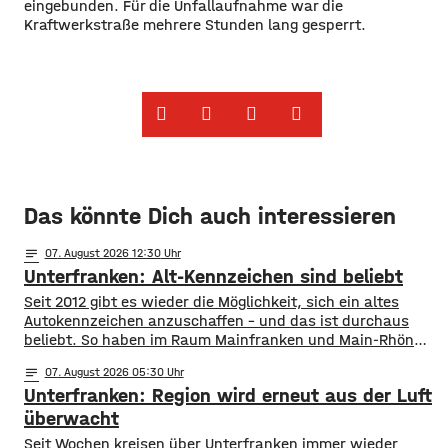
eingebunden. Für die Unfallaufnahme war die
Kraftwerkstraße mehrere Stunden lang gesperrt.
Das könnte Dich auch interessieren
notes
07
. August 2026 12:30
Unterfranken: Alt-Kennzeichen sind beliebt
Seit 2012 gibt es wieder die Möglichkeit, sich ein altes
Autokennzeichen anzuschaffen – und das ist durchaus
beliebt. So haben im Raum Mainfranken und Main-Rhön
fast 61.000 Kfz ein altes Autokennzeichen. Die meisten
notes
07
. August 2026 05:30
sind es mit rund 11.900 mit dem Kennzeichen OCH für den
Unterfranken: Region wird erneut aus der Luft
Altlandkreis Ochsenfurt. Dahinter kommen EBN für Ebern
mit fast 8.800 und
überwacht
​​Seit Wochen kreisen über Unterfranken immer wieder