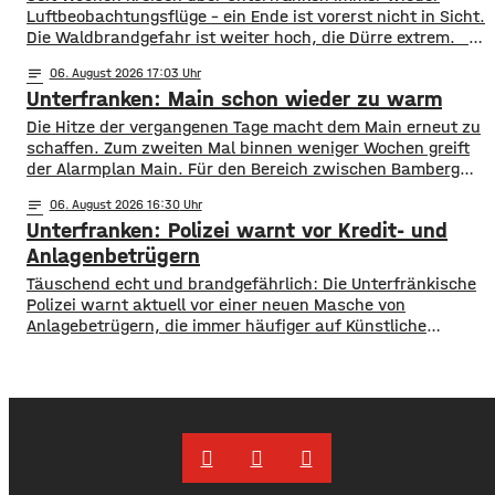
Luftbeobachtungsflüge – ein Ende ist vorerst nicht in Sicht.
Die Waldbrandgefahr ist weiter hoch, die Dürre extrem. ​
Wie die Regierung von Unterfranken jetzt mitgeteilt hat,
notes
06
. August 2026 17:03
finden deshalb am Wochenende wieder Kontrollflüge statt.
Unterfranken: Main schon wieder zu warm
Die Flugzeuge halten dabei Ausschau nach möglichen
Brandherden. ​Die Situation bleibt angespannt: Nicht nur
Die Hitze der vergangenen Tage macht dem Main erneut zu
in den Wäldern, sondern
schaffen. Zum zweiten Mal binnen weniger Wochen greift
der Alarmplan Main. Für den Bereich zwischen Bamberg
und Würzburg gilt eine Vorwarnung, ab Würzburg
notes
06
. August 2026 16:30
mainabwärts die zweite von drei Warnstufen. Zwar gibt es
Unterfranken: Polizei warnt vor Kredit- und
aktuell mit dem Sauerstoffgehalt im Wasser noch keine
Probleme, allerdings ist die Wassertemperatur
Anlagenbetrügern
​​Täuschend echt und brandgefährlich: Die Unterfränkische
Polizei warnt aktuell vor einer neuen Masche von
Anlagebetrügern, die immer häufiger auf Künstliche
Intelligenz setzen. ​Demnach werden auch immer wieder
Menschen aus der Region um ihr Erspartes gebracht. ​Laut
Polizei erstellen die Täter mithilfe von KI täuschen echte
Werbevideos oder fälschen Empfehlungen von prominenten
Persönlichkeiten. Ihr Ziel: echte