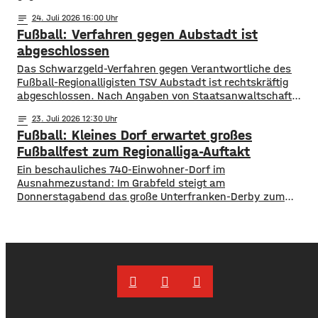
notes
24
. Juli 2026 16:00
Fußball: Verfahren gegen Aubstadt ist
abgeschlossen
Das Schwarzgeld-Verfahren gegen Verantwortliche des
Fußball-Regionalligisten TSV Aubstadt ist rechtskräftig
abgeschlossen. Nach Angaben von Staatsanwaltschaft
Würzburg und Hauptzollamt Schweinfurt wurden mehrere
notes
23
. Juli 2026 12:30
Verantwortliche verurteilt. Das Amtsgericht Würzburg
Fußball: Kleines Dorf erwartet großes
verhängte jeweils ein Jahr Freiheitsstrafe auf Bewährung
sowie zusätzliche Geldstrafen in Höhe von insgesamt rund
Fußballfest zum Regionalliga-Auftakt
einer Million Euro. Die Ermittler hatten nachgewiesen, dass
Ein beschauliches 740-Einwohner-Dorf im
Spieler und Trainer zwischen 2018 und
Ausnahmezustand: Im Grabfeld steigt am
Donnerstagabend das große Unterfranken-Derby zum
Auftakt der Fußball-Regionalliga Bayern. Der TSV Aubstadt
empfängt um 19 Uhr den 1. FC Schweinfurt 05. Der Verein
rechnet nach eigenen Angaben mit rund 2.500 Besuchern
für das Eröffnungsspiel. Maximal könnten sogar bis zu
3.000 Fans in die NGN-Arena kommen. Das