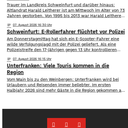
Trauer im Landkreis Schweinfurt und darüber hinaus:
Altlandrat Harald Leitherer ist am Mittwoch im Alter von 73
Jahren gestorben. Von 1995 bis 2013 war Harald Leitherer
18 Jahre lang Landrat in Schweinfurt. In seiner Amtszeit
notes
07
. August 2026 16:30
wurde das Kreisstraßennetz ausgebaut, aber auch ein
Schweinfurt: E-Rollerfahrer flüchtet vor Polizei
flächendeckendes Radwegenetz mit einer Länge von über
1.000 Kilometern geschaffen. Außerdem führte der
Am Donnerstagmittag hat sich ein E-Scooter-Fahrer eine
wilde Verfolgungsjagd mit der Polizei geliefert. Als eine
Polizeistreife den 17-jährigen gegen 13 Uhr kontrollieren
wollte, ergriff er die Flucht. Mit überhöhter
notes
07
. August 2026 16:15
Geschwindigkeit fuhr er in Richtung B286. Als in die Polizei
Unterfranken: Viele Touris kommen in die
stoppen wollte rammte er den Streifenwagen, stürzte und
setzte anschließend seine Flucht fort, wobei er einen
Region
Vom Main bis zu den Weinbergen: Unterfranken wird bei
Urlaubern und Reisenden immer beliebter. Im ersten
Halbjahr 2026 sind mehr Gäste in die Region gekommen als
noch ein Jahr zuvor. ​Wie aus aktuellen Zahlen des
Landesamts für Statistik hervorgeht, sind zwischen
Januar und Juni über 1,3 Millionen Menschen hier
angekommen, ein Plus von 2,8 Prozent. ​Außerdem