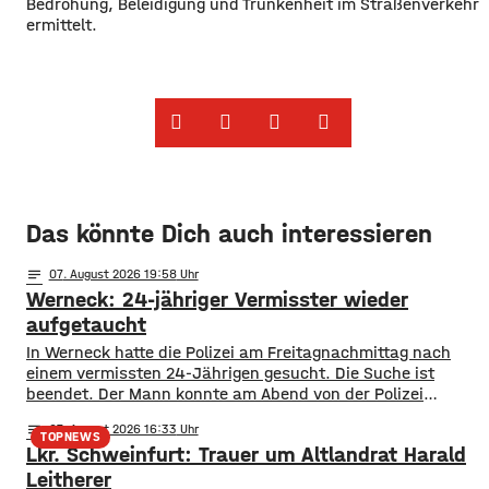
Bedrohung, Beleidigung und Trunkenheit im Straßenverkehr
ermittelt.
Das könnte Dich auch interessieren
notes
07
. August 2026 19:58
Werneck: 24-jähriger Vermisster wieder
aufgetaucht
In Werneck hatte die Polizei am Freitagnachmittag nach
einem vermissten 24-Jährigen gesucht. Die Suche ist
beendet. Der Mann konnte am Abend von der Polizei
angetroffen werden. Die Suche hatte für viel Aufsehen
notes
07
. August 2026 16:33
gesorgt, da auch ein Polizeihubschrauber die Gegend rund
TOPNEWS
Lkr. Schweinfurt: Trauer um Altlandrat Harald
um Werneck abgesucht hatte.
Leitherer