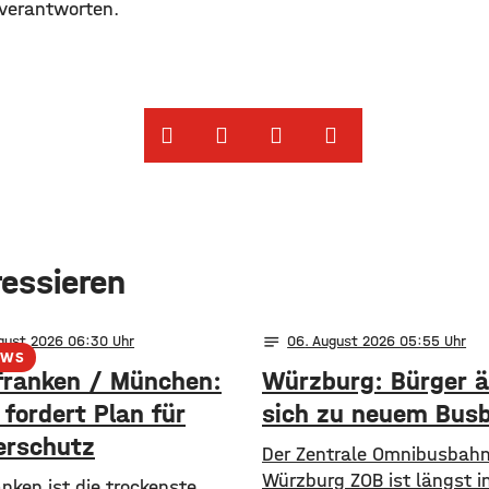
verantworten.
ressieren
notes
ugust 2026 06:30
06
. August 2026 05:55
EWS
franken / München:
Würzburg: Bürger 
fordert Plan für
sich zu neuem Bus
rschutz
Der Zentrale Omnibusbahn
Würzburg ZOB ist längst in
ranken ist die trockenste