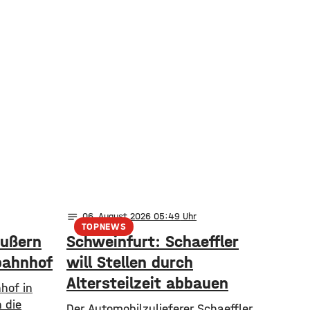
notes
06
. August 2026 05:49
TOPNEWS
äußern
Schweinfurt: Schaeffler
bahnhof
will Stellen durch
Altersteilzeit abbauen
hof in
 die
Der Automobilzulieferer Schaeffler