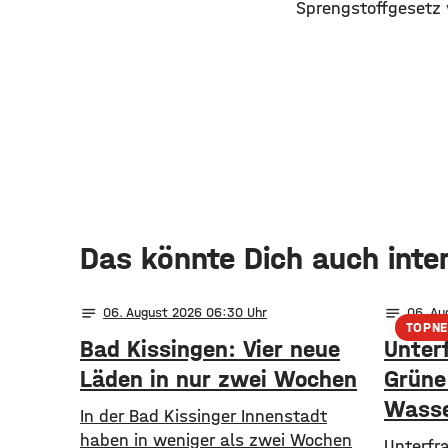
Sprengstoffgesetz 
Das könnte Dich auch inte
notes
notes
06
. August 2026 06:30
06
. A
TOPN
Bad Kissingen: Vier neue
Unter
Läden in nur zwei Wochen
Grüne 
Wasse
In der Bad Kissinger Innenstadt
haben in weniger als zwei Wochen
​​Unterf