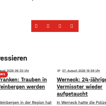
ressieren
notes
ugust 2026 06:30
07
. August 2026 19:58
EWS
franken: Trauben in
Werneck: 24-jährig
einbergen werden
Vermisster wieder
aufgetaucht
Weinbergen in der Region hat
In Werneck hatte die Poliz