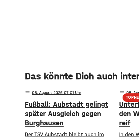
Das könnte Dich auch inte
notes
notes
08
. August 2026 07:01
08
. A
TOPN
Fußball: Aubstadt gelingt
Unter
später Ausgleich gegen
den W
Burghausen
reif
Der TSV Aubstadt bleibt auch im
In den 