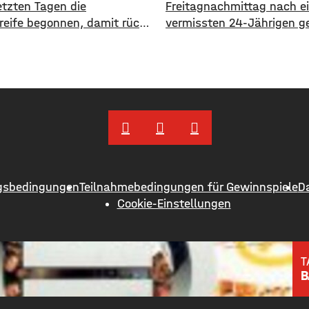
etzten Tagen die
Freitagnachmittag nach e
reife begonnen, damit rückt
vermissten 24-Jährigen g
r Beginn der Weinlese
Die Suche ist beendet. De
 näher. Am deutlichsten
konnte am Abend von der P
 ist der Beginn der Reife bei
angetroffen werden. Die S
weinsorten: Bislang waren
für viel Aufsehen gesorgt
ren wie auch bei den
ein Polizeihubschrauber d
nsorten noch grün. Jetzt
rund um Werneck abgesuc
ben sich die Trauben optisch
 rot. Im
gsbedingungen
Teilnahmebedingungen für Gewinnspiele
D
Cookie-Einstellungen