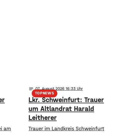
notes
07
. August 2026 16:33
TOPNEWS
er
Lkr. Schweinfurt: Trauer
um Altlandrat Harald
Leitherer
ei am
Trauer im Landkreis Schweinfurt