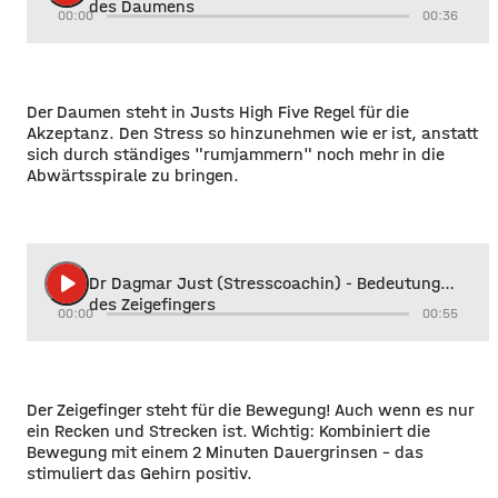
des Daumens
00:00
00:36
Der Daumen steht in Justs High Five Regel für die
Akzeptanz. Den Stress so hinzunehmen wie er ist, anstatt
sich durch ständiges "rumjammern" noch mehr in die
Abwärtsspirale zu bringen.
play_arrow
Dr Dagmar Just (Stresscoachin) - Bedeutung
des Zeigefingers
00:00
00:55
Der Zeigefinger steht für die Bewegung! Auch wenn es nur
ein Recken und Strecken ist. Wichtig: Kombiniert die
Bewegung mit einem 2 Minuten Dauergrinsen - das
stimuliert das Gehirn positiv.