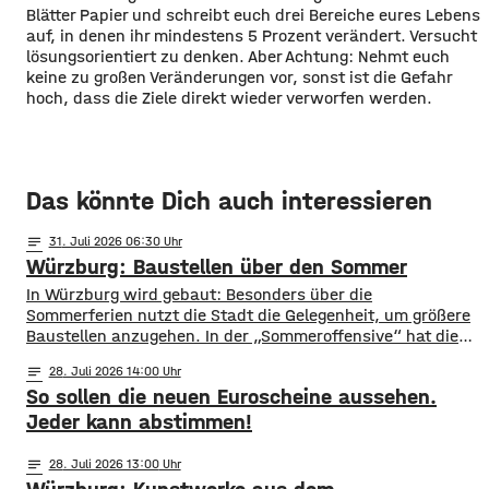
Blätter Papier und schreibt euch drei Bereiche eures Lebens
auf, in denen ihr mindestens 5 Prozent verändert. Versucht
lösungsorientiert zu denken. Aber Achtung: Nehmt euch
keine zu großen Veränderungen vor, sonst ist die Gefahr
hoch, dass die Ziele direkt wieder verworfen werden.
Das könnte Dich auch interessieren
notes
31
. Juli 2026 06:30
Würzburg: Baustellen über den Sommer
​​In Würzburg wird gebaut: Besonders über die
Sommerferien nutzt die Stadt die Gelegenheit, um größere
Baustellen anzugehen. In der „Sommeroffensive“ hat die
Stadt in der Woche vor Beginn der Ferien unter
notes
28
. Juli 2026 14:00
anderem die Sperrung der B27-Brücke bekanntgegeben.
So sollen die neuen Euroscheine aussehen.
Eine Übersicht über alle aktuellen Baustellen findet ihr
hier. ​Sperrung B27-Brücke ​Eine der größten
Jeder kann abstimmen!
Einschränkungen wird für Autofahrer die Sperrung der B27-
Brücke über
notes
28
. Juli 2026 13:00