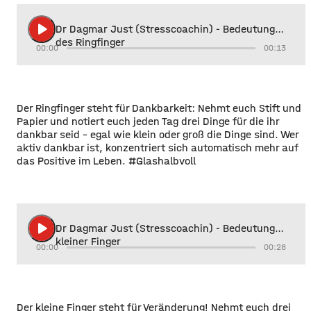
play_arrow
Dr Dagmar Just (Stresscoachin) - Bedeutung
des Ringfinger
00:00
00:13
Der Ringfinger steht für Dankbarkeit: Nehmt euch Stift und
Papier und notiert euch jeden Tag drei Dinge für die ihr
dankbar seid - egal wie klein oder groß die Dinge sind. Wer
aktiv dankbar ist, konzentriert sich automatisch mehr auf
das Positive im Leben. #Glashalbvoll
play_arrow
Dr Dagmar Just (Stresscoachin) - Bedeutung
kleiner Finger
00:00
00:28
Der kleine Finger steht für Veränderung! Nehmt euch drei