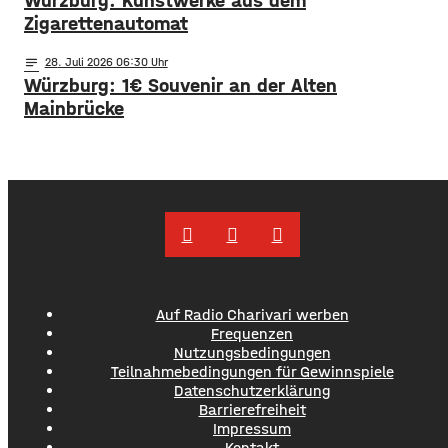
Würzburg: Kunstwerke aus dem
Zigarettenautomat
notes
28
. Juli 2026 06:30
Würzburg: 1€ Souvenir an der Alten
Mainbrücke
Auf Radio Charivari werben
Frequenzen
Nutzungsbedingungen
Teilnahmebedingungen für Gewinnspiele
Datenschutzerklärung
Barrierefreiheit
Impressum
Kontakt