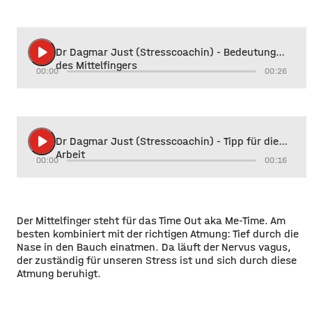
play_arrow
Dr Dagmar Just (Stresscoachin) - Bedeutung
des Mittelfingers
00:00
00:26
play_arrow
Dr Dagmar Just (Stresscoachin) - Tipp für die
Arbeit
00:00
00:16
Der Mittelfinger steht für das Time Out aka Me-Time. Am
besten kombiniert mit der richtigen Atmung: Tief durch die
Nase in den Bauch einatmen. Da läuft der Nervus vagus,
der zuständig für unseren Stress ist und sich durch diese
Atmung beruhigt.