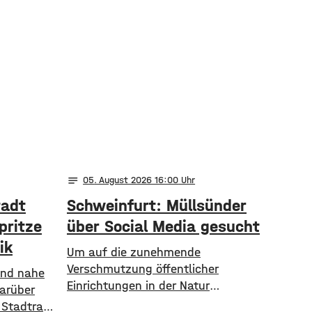
notes
05
. August 2026 16:00
tadt
Schweinfurt: Müllsünder
pritze
über Social Media gesucht
ik
Um auf die zunehmende
Verschmutzung öffentlicher
 und nahe
Einrichtungen in der Natur
Darüber
aufmerksam zu machen, geht die
 Stadtrat