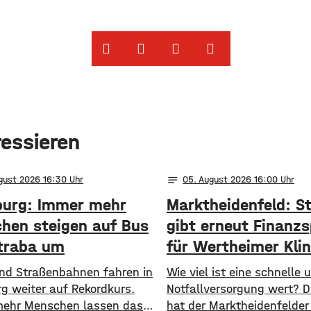
ressieren
notes
ugust 2026 16:30
05
. August 2026 16:00
urg: Immer mehr
Marktheidenfeld: S
hen steigen auf Bus
gibt erneut Finanzs
traba um
für Wertheimer Klin
 und Straßenbahnen fahren in
​​Wie viel ist eine schnelle
g weiter auf Rekordkurs.
Notfallversorgung wert? 
ehr Menschen lassen das
hat der Marktheidenfelder