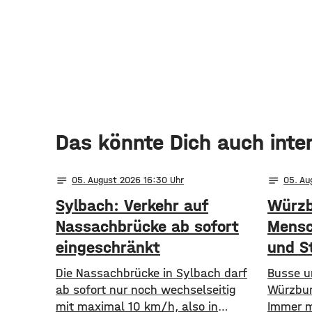
Das könnte Dich auch inte
notes
notes
05
. August 2026 16:30
05
. A
Sylbach: Verkehr auf
Würzb
Nassachbrücke ab sofort
Mensc
eingeschränkt
und S
Die Nassachbrücke in Sylbach darf
​​Busse
ab sofort nur noch wechselseitig
Würzbur
mit maximal 10 km/h, also in
Immer m