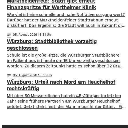
Marktheidenfeld: Stadt gibt erneut
waren knapp 18 Millionen Menschen im öffentlichen
Nahverkehr unterwegs. ​Besonders deutlich zeigt sich
Finanzspritze für Wertheimer Klinik
​​Wie viel ist eine schnelle und nahe Notfallversorgung wert?
Darüber hat der Marktheidenfelder Stadtrat nun erneut
diskutiert. Das Ergebnis: Die Stadt will auch in Zukunft die
Notaufnahme im benachbarten Bürgerspital in Wertheim
notes
05
. August 2026 15:31
finanziell unterstützen. ​Über 31.000 Euro fließen in
Würzburg: Stadtbibliothek vorzeitig
diesem Jahr an den entsprechenden Förderverein des
Krankenhauses. Denn: Allein im letzten Jahr haben sich
geschlossen
120 Menschen aus Marktheidenfeld
Schuld ist die große Hitze, die Würzburger Stadtbücherei
im Falkenhaus ist heute um 15 Uhr vorzeitig geschlossen
worden. Zu diesem Zeitpunkt hatte es schon über 32 Grad
im Eingangsbereich, Tendenz weiter steigend. Die
notes
05
. August 2026 15:30
vorzeitige Schließung begründet die Stadt mit dem Schutz
Würzburg: Urteil nach Mord am Heuchelhof
der Gesundheit der Besucher, vor allem aber auch der
Beschäftigten in der Stadtbücherei. Das
rechtskräftig
​​Mit über 50 Messerstichen hat ein 45-Jähriger im letzten
Jahr seine frühere Partnerin am Würzburger Heuchelhof
getötet. Jetzt steht fest: der Mann muss hinter Gitter. ​Ein
letzter Versuch die Gefängnisstrafe noch zu verhindern ist
jetzt gescheitert – wie der Bundesgerichtshof auf Anfrage
mitgeteilt hat, wurde die Revision der Verteidigung als