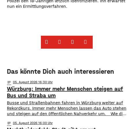
Polizei den 18-Jährigen letzlich identifizieren. Ihn erwartet
nun ein Ermittlungsverfahren.
Das könnte Dich auch interessieren
notes
05
. August 2026 16:30
Würzburg: Immer mehr Menschen steigen auf
Bus und Straba um
​​Busse und Straßenbahnen fahren in Würzburg weiter auf
Rekordkurs. Immer mehr Menschen lassen das Auto stehen
und steigen auf den öffentlichen Nahverkehr um. ​Wie die
WVV jetzt mitgeteilt hat, wurden im ersten Halbjahr 2026
notes
05
. August 2026 16:00
so viele Fahrgäste transportiert wie nie zuvor. Insgesamt