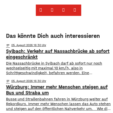
Das könnte Dich auch interessieren
notes
05
. August 2026 16:30
Sylbach: Verkehr auf Nassachbrücke ab sofort
eingeschränkt
Die Nassachbrücke in Sylbach darf ab sofort nur noch
wechselseitig mit maximal 10 km/h, also in
Schrittgeschwindigkeit, befahren werden. Eine
entsprechende Anordnung hat das Hassfurter
notes
05
. August 2026 16:30
Landratsamt am Mittwochnachmittag veröffentlicht.
Würzburg: Immer mehr Menschen steigen auf
Hintergrund ist das der Schwerlastverkehr aufgrund der
kurzfristigen Sperrung der Nassachbrücke in Haßfurt
Bus und Straba um
deutlich zugenommen hat. Durch die Begrenzung der
​​Busse und Straßenbahnen fahren in Würzburg weiter auf
Höchstgeschwindigkeit soll das über 50 Jahre
Rekordkurs. Immer mehr Menschen lassen das Auto stehen
und steigen auf den öffentlichen Nahverkehr um. ​Wie die