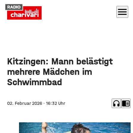
menu
Kitzingen: Mann belästigt
mehrere Mädchen im
Schwimmbad
headphones
chrome_reader_mode
02. Februar 2026
· 16:32 Uhr