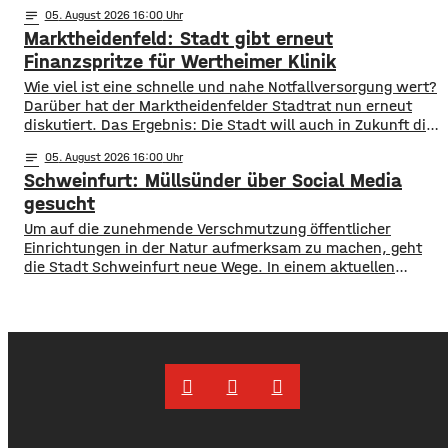
WVV jetzt mitgeteilt hat, wurden im ersten Halbjahr 2026
notes
05
. August 2026 16:00
so viele Fahrgäste transportiert wie nie zuvor. Insgesamt
Marktheidenfeld: Stadt gibt erneut
waren knapp 18 Millionen Menschen im öffentlichen
Nahverkehr unterwegs. ​Besonders deutlich zeigt sich
Finanzspritze für Wertheimer Klinik
​​Wie viel ist eine schnelle und nahe Notfallversorgung wert?
Darüber hat der Marktheidenfelder Stadtrat nun erneut
diskutiert. Das Ergebnis: Die Stadt will auch in Zukunft die
Notaufnahme im benachbarten Bürgerspital in Wertheim
notes
05
. August 2026 16:00
finanziell unterstützen. ​Über 31.000 Euro fließen in
Schweinfurt: Müllsünder über Social Media
diesem Jahr an den entsprechenden Förderverein des
Krankenhauses. Denn: Allein im letzten Jahr haben sich
gesucht
120 Menschen aus Marktheidenfeld
Um auf die zunehmende Verschmutzung öffentlicher
Einrichtungen in der Natur aufmerksam zu machen, geht
die Stadt Schweinfurt neue Wege. In einem aktuellen
Social Media Post zeigt die Verwaltung mit zahlreichen
Bildern die Verschmutzung am Haardthäußchen im
Stadtwald und ruft die Verursacher zum Aufräumen auf.
Gleichzeitig werden Zeugen gesucht und darauf
hingewiesen, dass Bußgelder bis …