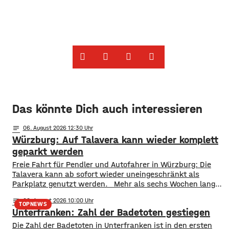
Das könnte Dich auch interessieren
notes
06
. August 2026 12:30
Würzburg: Auf Talavera kann wieder komplett
geparkt werden
​​Freie Fahrt für Pendler und Autofahrer in Würzburg: Die
Talavera kann ab sofort wieder uneingeschränkt als
Parkplatz genutzt werden. ​Mehr als sechs Wochen lang
stand die Fläche nicht wie gewohnt zur Verfügung. Erst
notes
06
. August 2026 10:00
wurde auf der Talavera das Kiliani gefeiert, anschließend
TOPNEWS
Unterfranken: Zahl der Badetoten gestiegen
war ein Circus zu Gast. ​Mittlerweile sind sowohl das
Fest- als auch das Circuszelt wieder abgebaut und
Die Zahl der Badetoten in Unterfranken ist in den ersten