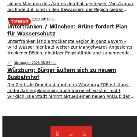
verschwunden. …
sieben Monaten des Jahres deutlich gestiegen. Von Januar
bis Ende Juli sind in den Gewässern der Region sieben
Menschen ums Leben gekommen. Im Vorjahreszeitraum
notes
06
. August 2026 06:30
waren es drei. Diese Zahlen teilte die DLRG mit. Auch
TOPNEWS
Unterfranken / München: Grüne fordert Plan
bayernweit ist die Zahl der Badetoten gestiegen. Während
im Freistaat die
für Wasserschutz
​​Unterfranken ist die trockenste Region in ganz Bayern –
wird Wasser hier bald weiter zur Mangelware? Angesichts
trockener Böden, niedriger Pegelstände und zunehmender
Hitze schlagen die Grünen im Bayerischen Landtag Alarm.
notes
06
. August 2026 05:55
​Mit einem neuen Antrag fordern sie einen 10-Punkte-
Würzburg: Bürger äußern sich zu neuem
Wasser-Notfallplan für Bayern. ​Die Grünen-Fraktion hat
dabei kurzfristige und langfristige Maßnahmen im Petto.
Busbahnhof
So sollen unter anderem
Der Zentrale Omnibusbahnhof in Würzburg ZOB ist längst
in die Jahre gekommen, auch barrierefrei ist er nicht
wirklich. Die Stadt nimmt aktuell einen neuen Anlauf, den
ZOB als modernen und zentralen Knotenpunkt für den
gesamten Busverkehr umzugestalten. In einer
Bürgerbeteiligung konnten die Würzburger jetzt Lob, Kritik
und Wünsche einbringen. Was gut funktioniert sind
demnach die