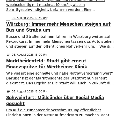
wechselseitig mit maximal 10 km/h, also in
Schrittgeschwindigkeit, befahren werden. Eine
entsprechende Anordnung hat das Hassfurter
notes
05
. August 2026 16:30
Landratsamt am Mittwochnachmittag veröffentlicht.
Würzburg: Immer mehr Menschen steigen auf
Hintergrund ist das der Schwerlastverkehr aufgrund der
kurzfristigen Sperrung der Nassachbrücke in Haßfurt
Bus und Straba um
deutlich zugenommen hat. Durch die Begrenzung der
​​Busse und Straßenbahnen fahren in Würzburg weiter auf
Höchstgeschwindigkeit soll das über 50 Jahre
Rekordkurs. Immer mehr Menschen lassen das Auto stehen
und steigen auf den öffentlichen Nahverkehr um. ​Wie die
WVV jetzt mitgeteilt hat, wurden im ersten Halbjahr 2026
notes
05
. August 2026 16:00
so viele Fahrgäste transportiert wie nie zuvor. Insgesamt
Marktheidenfeld: Stadt gibt erneut
waren knapp 18 Millionen Menschen im öffentlichen
Nahverkehr unterwegs. ​Besonders deutlich zeigt sich
Finanzspritze für Wertheimer Klinik
​​Wie viel ist eine schnelle und nahe Notfallversorgung wert?
Darüber hat der Marktheidenfelder Stadtrat nun erneut
diskutiert. Das Ergebnis: Die Stadt will auch in Zukunft die
Notaufnahme im benachbarten Bürgerspital in Wertheim
notes
05
. August 2026 16:00
finanziell unterstützen. ​Über 31.000 Euro fließen in
Schweinfurt: Müllsünder über Social Media
diesem Jahr an den entsprechenden Förderverein des
Krankenhauses. Denn: Allein im letzten Jahr haben sich
gesucht
120 Menschen aus Marktheidenfeld
Um auf die zunehmende Verschmutzung öffentlicher
Einrichtungen in der Natur aufmerksam zu machen, geht