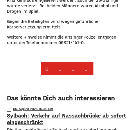
Krankenhaus eingeliefert werden, auch der 25-Jährige
wurde verletzt. Bei beiden Männern waren Alkohol und
Drogen im Spiel.
Gegen die Beteiligten wird wegen gefährlicher
Körperverletzung ermittelt.
Weitere Hinweise nimmt die Kitzinger Polizei entgegen
unter der Telefonnummer 09321/141-0.
Das könnte Dich auch interessieren
notes
05
. August 2026 16:30
Sylbach: Verkehr auf Nassachbrücke ab sofort
eingeschränkt
Die Nassachbrücke in Sylbach darf ab sofort nur noch