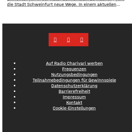
die Stadt Schweinfurt neue Wege. In einem aktuellen
Social Media Post zeigt die Verwaltung mit zahlreichen
Bildern die Verschmutzung am Haardthäußchen im
Stadtwald und ruft die Verursacher zum Aufräumen auf.
Gleichzeitig werden Zeugen gesucht und darauf
hingewiesen, dass Bußgelder bis …
Auf Radio Charivari werben
Frequenzen
Nutzungsbedingungen
Teilnahmebedingungen für Gewinnspiele
Datenschutzerklärung
Barrierefreiheit
Impressum
Kontakt
Cookie-Einstellungen