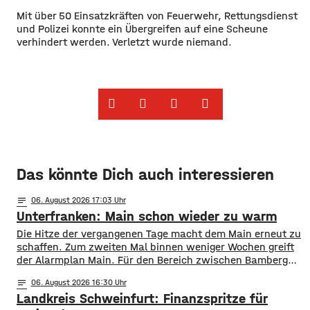
Mit über 50 Einsatzkräften von Feuerwehr, Rettungsdienst
und Polizei konnte ein Übergreifen auf eine Scheune
verhindert werden. Verletzt wurde niemand.
Das könnte Dich auch interessieren
notes
06
. August 2026 17:03
Unterfranken: Main schon wieder zu warm
Die Hitze der vergangenen Tage macht dem Main erneut zu
schaffen. Zum zweiten Mal binnen weniger Wochen greift
der Alarmplan Main. Für den Bereich zwischen Bamberg
und Würzburg gilt eine Vorwarnung, ab Würzburg
notes
06
. August 2026 16:30
mainabwärts die zweite von drei Warnstufen. Zwar gibt es
Landkreis Schweinfurt: Finanzspritze für
aktuell mit dem Sauerstoffgehalt im Wasser noch keine