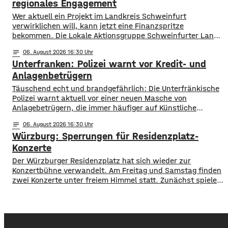
Probleme, allerdings ist die Wassertemperatur
regionales Engagement
Wer aktuell ein Projekt im Landkreis Schweinfurt
verwirklichen will, kann jetzt eine Finanzspritze
bekommen. Die Lokale Aktionsgruppe Schweinfurter Land
unterstützt Kleinprojekte mit bis zu 3.000 Euro Fördergeld.
notes
06
. August 2026 16:30
Bewerben können sich Bürger, Vereine und Organisationen.
Unterfranken: Polizei warnt vor Kredit- und
Die Projekte sollen den Entwicklungszielen des Landkreises
dienen und das Bürgerengagement des Schweinfurter
Anlagenbetrügern
Lands stärken. Die Entwicklungsziele sind:
​​Täuschend echt und brandgefährlich: Die Unterfränkische
Daseinsvorsorge, sozialer Zusammenhalt,
Polizei warnt aktuell vor einer neuen Masche von
Anlagebetrügern, die immer häufiger auf Künstliche
Intelligenz setzen. ​Demnach werden auch immer wieder
notes
06
. August 2026 16:30
Menschen aus der Region um ihr Erspartes gebracht. ​Laut
Würzburg: Sperrungen für Residenzplatz-
Polizei erstellen die Täter mithilfe von KI täuschen echte
Werbevideos oder fälschen Empfehlungen von prominenten
Konzerte
Persönlichkeiten. Ihr Ziel: echte
Der Würzburger Residenzplatz hat sich wieder zur
Konzertbühne verwandelt. Am Freitag und Samstag finden
zwei Konzerte unter freiem Himmel statt. Zunächst spielen
am Freitagabend Roy Bianco und die Abbrunzati Boys. Am
Samstag ist dann das Konzert des Duos Fast Boy. Das
Konzert von Roy Bianco und den Abbrunzati Boys ist
ausverkauft, rund 16.000 Menschen werden