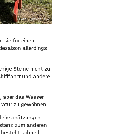
Foto: Funkhaus Würzburg
 sie für einen
esaison allerdings
chige Steine nicht zu
hifffahrt und andere
, aber das Wasser
eratur zu gewöhnen.
hleinschätzungen
istanz zum anderen
besteht schnell