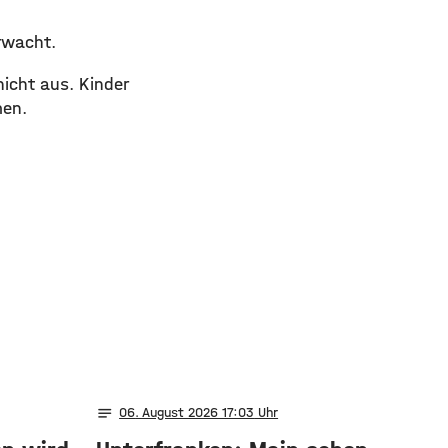
rwacht.
icht aus. Kinder
men.
notes
06
. August 2026 17:03