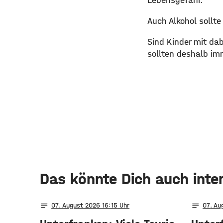
Lebensgefahr.
Auch Alkohol sollt
Sind Kinder mit da
sollten deshalb im
Das könnte Dich auch inte
notes
notes
07
. August 2026 16:15
07
. Au