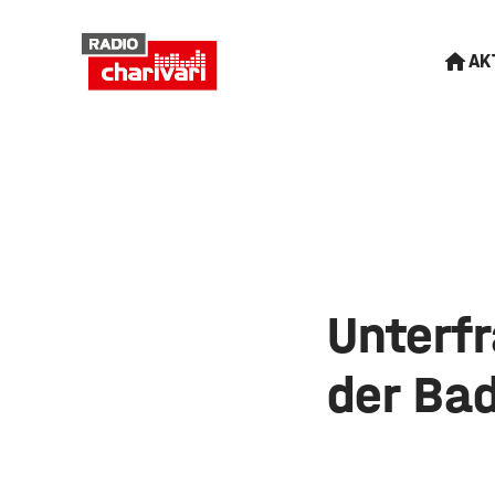
AK
Unterf
der Ba