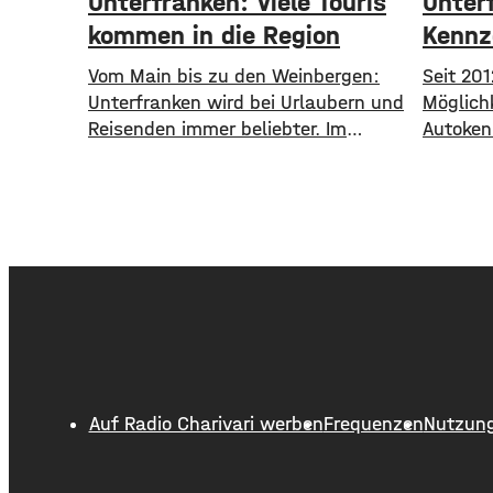
Unterfranken: Viele Touris
Unterf
kommen in die Region
Kennz
Vom Main bis zu den Weinbergen:
Seit 201
Unterfranken wird bei Urlaubern und
Möglichk
Reisenden immer beliebter. Im
Autoken
ersten Halbjahr 2026 sind mehr
und das 
Gäste in die Region gekommen als
haben i
noch ein Jahr zuvor. ​Wie aus
Main-Rh
aktuellen Zahlen des Landesamts
Autoken
für Statistik hervorgeht, sind
es mit 
zwischen Januar und Juni über 1,3
Kennzei
Millionen Menschen hier
Altlandk
angekommen, ein Plus von 2,8
kommen 
Prozent. ​Außerdem
8.800 
Auf Radio Charivari werben
Frequenzen
Nutzun