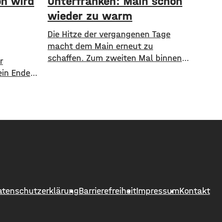
on wird
Unterfranken: Main schon
wieder zu warm
Die Hitze der vergangenen Tage
macht dem Main erneut zu
schaffen. Zum zweiten Mal binnen
r
weniger Wochen greift der
ein Ende
Alarmplan Main. Für den Bereich
Die
zwischen Bamberg und Würzburg
r hoch,
gilt eine Vorwarnung, ab Würzburg
 Regierung
mainabwärts die zweite von drei
geteilt
Warnstufen. Zwar gibt es aktuell
mit dem Sauerstoffgehalt im
llflüge
Wasser noch keine Probleme,
allerdings ist die Wassertemperatur
ch
Die
atenschutzerklärung
Barrierefreiheit
Impressum
Kontakt
t: Nicht
rn