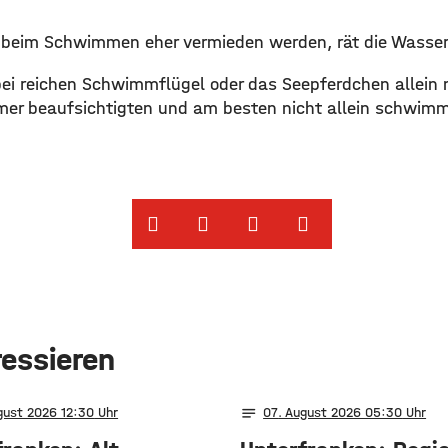
e beim Schwimmen eher vermieden werden, rät die Wasse
bei reichen Schwimmflügel oder das Seepferdchen allein n
mer beaufsichtigten und am besten nicht allein schwim
ressieren
notes
gust 2026 12:30
07
. August 2026 05:30