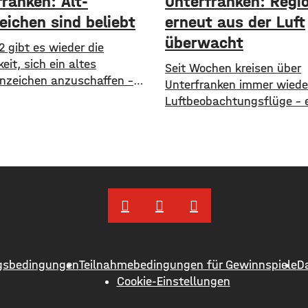
ranken: Alt-
Unterfranken: Regi
eichen sind beliebt
erneut aus der Luft
überwacht
2 gibt es wieder die
eit, sich ein altes
​​Seit Wochen kreisen über
nzeichen anzuschaffen –
Unterfranken immer wiede
ist durchaus beliebt. So
Luftbeobachtungsflüge – 
m Raum Mainfranken und
ist vorerst nicht in Sicht. 
ön fast 61.000 Kfz ein altes
Waldbrandgefahr ist weite
nzeichen. Die meisten sind
die Dürre extrem. ​Wie die
rund 11.900 mit dem
von Unterfranken jetzt mit
chen OCH für den
hat, finden deshalb am
reis Ochsenfurt. Dahinter
Wochenende wieder Kontro
EBN für Ebern mit fast
statt. Die Flugzeuge
und
halten dabei Ausschau na
möglichen Brandherden. ​
gsbedingungen
Teilnahmebedingungen für Gewinnspiele
D
Situation bleibt angespann
Cookie-Einstellungen
nur in den Wäldern, sonde