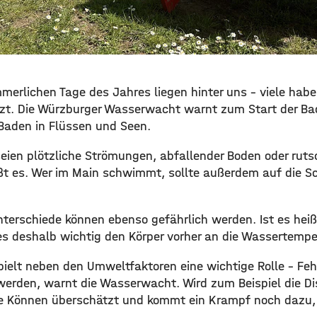
erlichen Tage des Jahres liegen hinter uns – viele haben
t. Die Würzburger Wasserwacht warnt zum Start der Bad
Baden in Flüssen und Seen.
seien plötzliche Strömungen, abfallender Boden oder ruts
ßt es. Wer im Main schwimmt, sollte außerdem auf die Sc
terschiede können ebenso gefährlich werden. Ist es heiß
t es deshalb wichtig den Körper vorher an die Wassertemp
ielt neben den Umweltfaktoren eine wichtige Rolle – Fe
werden, warnt die Wasserwacht. Wird zum Beispiel die D
e Können überschätzt und kommt ein Krampf noch dazu, 